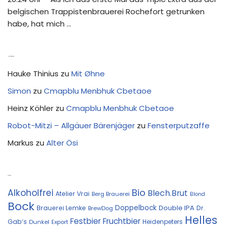
belgischen Trappistenbrauerei Rochefort getrunken
habe, hat mich …
Neue Kommentare
Hauke Thinius
zu
Mit Øhne
Simon
zu
Cmapblu Menbhuk Cbetaoe
Heinz Köhler
zu
Cmapblu Menbhuk Cbetaoe
Robot-Mitzi – Allgäuer Bärenjäger
zu
Fensterputzaffe
Markus
zu
Alter Ösi
Kostprobe
Bio
Alkoholfrei
Blech.Brut
Atelier Vrai
Berg Brauerei
Blond
Bock
Doppelbock
Double IPA
Brauerei Lemke
Dr.
BrewDog
Helles
Festbier
Fruchtbier
Gab‘s
Heidenpeters
Dunkel
Export