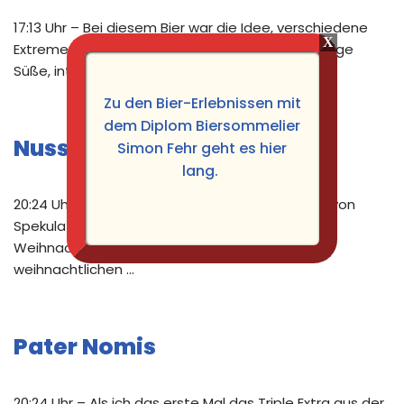
17:13 Uhr – Bei diesem Bier war die Idee, verschiedene
Extreme in einer Flasche zu vereinen. Also fruchtige
Süße, intensive …
Zu den Bier-Erlebnissen mit
dem Diplom Biersommelier
Nussecken Festbier
Simon Fehr geht es hier
lang.
20:24 Uhr – In der Weihnachtsgebäck-Tradition von
Spekulatius und Lebkuchen stand auch mein
Weihnachtsbier 2023 wieder im Zeichen einer
weihnachtlichen …
Pater Nomis
20:24 Uhr – Als ich das erste Mal das Triple Extra aus der