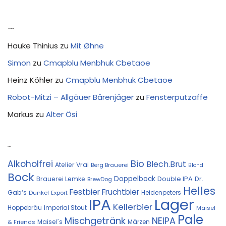
Neue Kommentare
Hauke Thinius
zu
Mit Øhne
Simon
zu
Cmapblu Menbhuk Cbetaoe
Heinz Köhler
zu
Cmapblu Menbhuk Cbetaoe
Robot-Mitzi – Allgäuer Bärenjäger
zu
Fensterputzaffe
Markus
zu
Alter Ösi
Kostprobe
Bio
Alkoholfrei
Blech.Brut
Atelier Vrai
Berg Brauerei
Blond
Bock
Doppelbock
Double IPA
Brauerei Lemke
Dr.
BrewDog
Helles
Festbier
Fruchtbier
Gab‘s
Heidenpeters
Dunkel
Export
IPA
Lager
Kellerbier
Hoppebräu
Imperial Stout
Maisel
Pale
Mischgetränk
NEIPA
Maisel´s
Märzen
& Friends