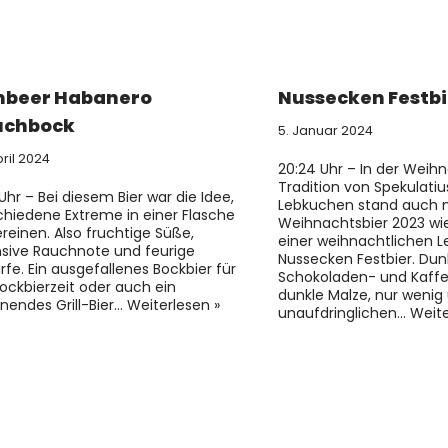
mbeer Habanero
Nussecken Festbi
uchbock
5. Januar 2024
pril 2024
20:24 Uhr – In der Wei
Tradition von Spekulati
 Uhr – Bei diesem Bier war die Idee,
Lebkuchen stand auch 
chiedene Extreme in einer Flasche
Weihnachtsbier 2023 wi
ereinen. Also fruchtige Süße,
einer weihnachtlichen L
nsive Rauchnote und feurige
Nussecken Festbier. Dun
rfe. Ein ausgefallenes Bockbier für
Schokoladen- und Kaff
Bockbierzeit oder auch ein
dunkle Malze, nur wenig
nendes Grill-Bier…
Weiterlesen »
unaufdringlichen…
Weite