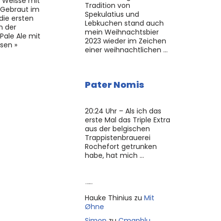
r Weisse mit
Tradition von
 Gebraut im
Spekulatius und
r die ersten
Lebkuchen stand auch
n der
mein Weihnachtsbier
 Pale Ale mit
2023 wieder im Zeichen
sen »
einer weihnachtlichen …
Pater Nomis
20:24 Uhr – Als ich das
erste Mal das Triple Extra
aus der belgischen
Trappistenbrauerei
Rochefort getrunken
habe, hat mich …
Neue Kommentare
Hauke Thinius
zu
Mit
Øhne
Simon
zu
Cmapblu