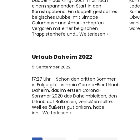
Dubbel – das klingt doch mal noch
Konz
einem spannenden Start in den
Jede
Samstagabend. Ein doppelt gestopftes
Sort
belgisches Dubbel mit Simcoe-,
Obwo
Columbus- und Amarillo-Hopfen.
weni
Vergoren mit einer belgischen
ware
Trappistenhefe und…
Weiterlesen »
Urlaub Daheim 2022
5. September 2022
17:27 Uhr – Schon den dritten Sommer
in Folge gibt es mein Corona-Bier Urlaub
Daheim, das im ersten Corona-
Sommer 2020 das Daheimbleiben, den
Urlaub auf Balkonien, versüßen sollte.
Weil es äußerst gut ankam, habe
ich…
Weiterlesen »