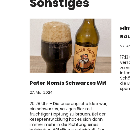
Sonstiges
Hi
Ra
27. A
17:13
vers
zu v
inte
Schä
Pater Nomis Schwarzes Wit
die 
span
27. Mai 2024
20:28 Uhr – Die ursprüngliche Idee war,
ein schwarzes, salziges Bier mit
fruchtiger Hopfung zu brauen. Bei der
Rezeptentwicklung hat es sich dann
immer mehr in die Richtung eines
belgischen Wit-Bieres entwickelt. Nur