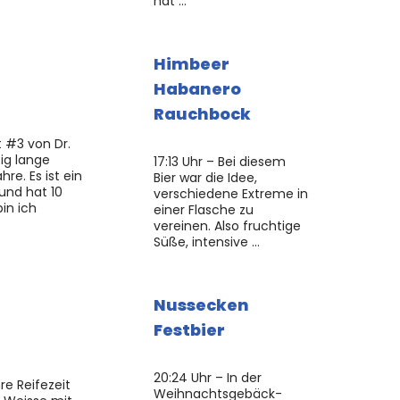
hat …
Himbeer
Habanero
Rauchbock
t #3 von Dr.
ig lange
17:13 Uhr – Bei diesem
hre. Es ist ein
Bier war die Idee,
 und hat 10
verschiedene Extreme in
in ich
einer Flasche zu
vereinen. Also fruchtige
Süße, intensive …
Nussecken
Festbier
20:24 Uhr – In der
hre Reifezeit
Weihnachtsgebäck-