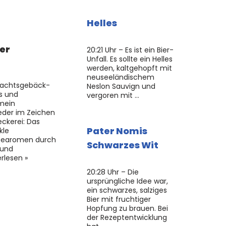
Helles
er
20:21 Uhr – Es ist ein Bier-
Unfall. Es sollte ein Helles
werden, kaltgehopft mit
neuseeländischem
hnachtsgebäck-
Neslon Sauvign und
us und
vergoren mit …
mein
eder im Zeichen
eckerei: Das
Pater Nomis
kle
eearomen durch
Schwarzes Wit
 und
rlesen »
20:28 Uhr – Die
ursprüngliche Idee war,
ein schwarzes, salziges
Bier mit fruchtiger
Hopfung zu brauen. Bei
der Rezeptentwicklung