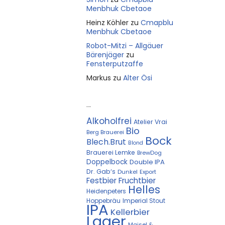
Menbhuk Cbetaoe
Heinz Köhler
zu
Cmapblu
Menbhuk Cbetaoe
Robot-Mitzi – Allgäuer
Bärenjäger
zu
Fensterputzaffe
Markus
zu
Alter Ösi
Kostprobe
Alkoholfrei
Atelier Vrai
Bio
Berg Brauerei
Bock
Blech.Brut
Blond
Brauerei Lemke
BrewDog
Doppelbock
Double IPA
Dr. Gab‘s
Dunkel
Export
Festbier
Fruchtbier
Helles
Heidenpeters
Hoppebräu
Imperial Stout
IPA
Kellerbier
Lager
Maisel &