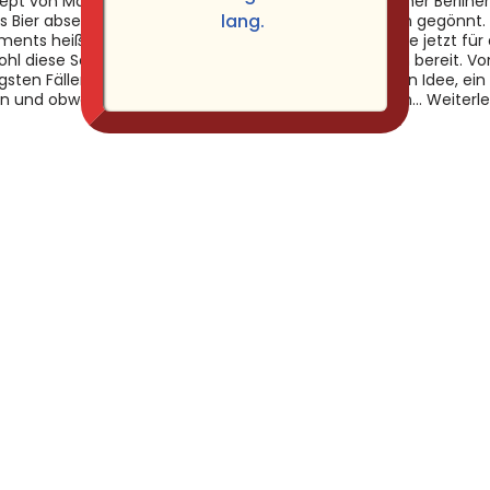
ept von Markus Klier entschlüsselt:
habe ich meiner Berline
lang.
s Bier abseits des normalen
Hibiskusblüten gegönnt.
iments heißt Ehrlicher Schwarzsud.
April 2021 ist sie jetzt fü
hl diese Sondersude in den bisher
Verkostungen bereit. Vo
gsten Fällen dunkel oder schwarz
ursprünglichen Idee, ein
n und obwohl…
Weiterlesen »
Hibiskusblüten…
Weiterle