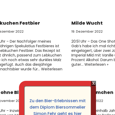
kuchen Festbier
Milde Wucht
Dezember 2022
19. Dezember 2022
1 Uhr – Der Nachfolger meines
20:51 Uhr – Das One Sho
jährigen Spekulatius Festbieres ist
Gab’s habe ich mal richt
Lebkuchen Festbier. Das Rezept ist
eingelagert, über zwei Ja
t ähnlich, passend zum Lebkuchen
Imperial Mild mit Vanille
 ich noch etwas sehr dunkles Malz
Prozent Alkohol. Darum b
ugefügt. Auch das diesjährige
guter…
Weiterlesen »
nachtsbier wurde für…
Weiterlesen
 ohne Blumen
Mauerblümchen
Zu den Bier-Erlebnissen mit
November 2022
9. September 2022
dem Diplom Biersommelier
3 Uhr – Inzwischen habe ich das
17:21 Uhr – Eineinhalb Ja
Simon Fehr geht es hier