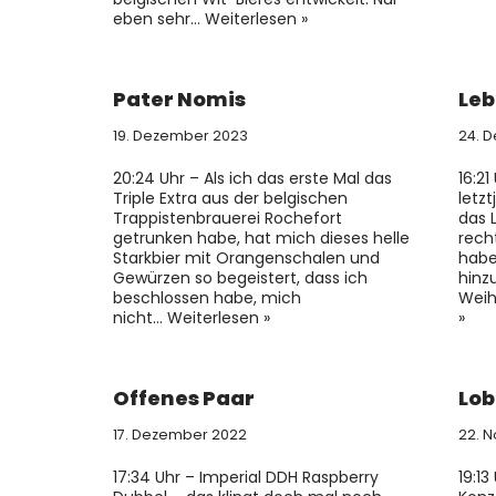
eben sehr…
Weiterlesen »
Pater Nomis
Leb
19. Dezember 2023
24. 
20:24 Uhr – Als ich das erste Mal das
16:2
Triple Extra aus der belgischen
letzt
Trappistenbrauerei Rochefort
das 
getrunken habe, hat mich dieses helle
rech
Starkbier mit Orangenschalen und
habe
Gewürzen so begeistert, dass ich
hinz
beschlossen habe, mich
Weih
nicht…
Weiterlesen »
»
Offenes Paar
Lob
17. Dezember 2022
22. 
17:34 Uhr – Imperial DDH Raspberry
19:1