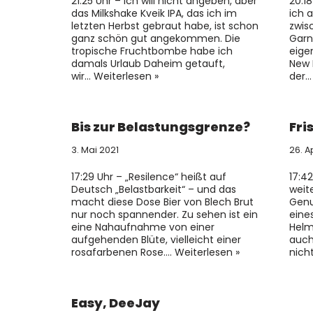
21:25 Uhr – Ich will nicht angeben, aber
20:1
das Milkshake Kveik IPA, das ich im
ich 
letzten Herbst gebraut habe, ist schon
zwis
ganz schön gut angekommen. Die
Garn
tropische Fruchtbombe habe ich
eige
damals Urlaub Daheim getauft,
New 
wir…
Weiterlesen »
der
Bis zur Belastungsgrenze?
Fri
3. Mai 2021
26. A
17:29 Uhr – „Resilence“ heißt auf
17:42
Deutsch „Belastbarkeit“ – und das
weit
macht diese Dose Bier von Blech Brut
Genu
nur noch spannender. Zu sehen ist ein
eine
eine Nahaufnahme von einer
Helm
aufgehenden Blüte, vielleicht einer
auch
rosafarbenen Rose.…
Weiterlesen »
nich
Easy, DeeJay