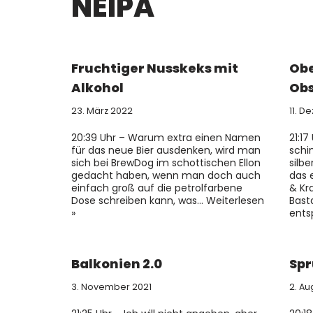
NEIPA
Fruchtiger Nusskeks mit
Obe
Alkohol
Obs
23. März 2022
11. D
20:39 Uhr – Warum extra einen Namen
21:17
für das neue Bier ausdenken, wird man
schi
sich bei BrewDog im schottischen Ellon
silbe
gedacht haben, wenn man doch auch
das 
einfach groß auf die petrolfarbene
& Kr
Dose schreiben kann, was…
Weiterlesen
Bast
»
ents
Balkonien 2.0
Spr
3. November 2021
2. Au