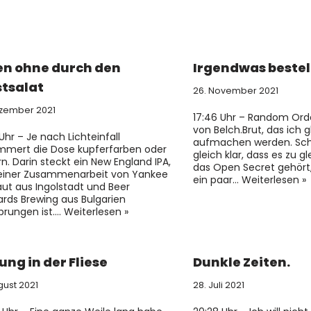
n ohne durch den
Irgendwas bestel
tsalat
26. November 2021
ezember 2021
17:46 Uhr – Random Orde
von Belch.Brut, das ich g
 Uhr – Je nach Lichteinfall
aufmachen werden. Scho
mmert die Dose kupferfarben oder
gleich klar, dass es zu g
rn. Darin steckt ein New England IPA,
das Open Secret gehört,
einer Zusammenarbeit von Yankee
ein paar…
Weiterlesen »
aut aus Ingolstadt und Beer
ards Brewing aus Bulgarien
prungen ist.…
Weiterlesen »
ung in der Fliese
Dunkle Zeiten.
gust 2021
28. Juli 2021