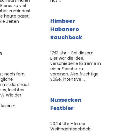
ht schwarzmalen
hat …
ieres zu viel
aber zumindest
ie heute passt
Himbeer
le Zeiten
Habanero
Rauchbock
n
17:13 Uhr – Bei diesem
Bier war die Idee,
verschiedene Extreme in
einer Flasche zu
st noch fern,
vereinen. Also fruchtige
gliche
Süße, intensive …
 mir durchaus
es, leichtes
PA. Wie der
Nussecken
lesen »
Festbier
20:24 Uhr – In der
Weihnachtsgebäck-