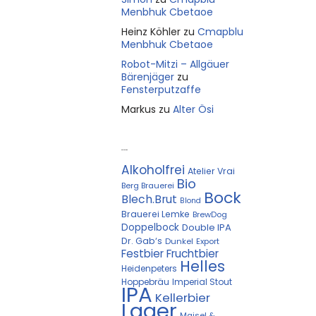
Menbhuk Cbetaoe
Heinz Köhler
zu
Cmapblu
Menbhuk Cbetaoe
Robot-Mitzi – Allgäuer
Bärenjäger
zu
Fensterputzaffe
Markus
zu
Alter Ösi
Kostprobe
Alkoholfrei
Atelier Vrai
Bio
Berg Brauerei
Bock
Blech.Brut
Blond
Brauerei Lemke
BrewDog
Doppelbock
Double IPA
Dr. Gab‘s
Dunkel
Export
Festbier
Fruchtbier
Helles
Heidenpeters
Hoppebräu
Imperial Stout
IPA
Kellerbier
Lager
Maisel &