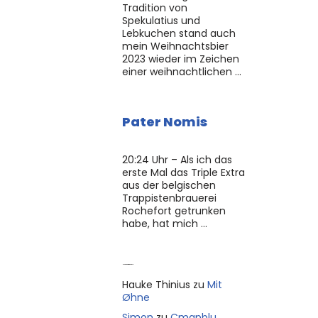
Tradition von
Spekulatius und
Lebkuchen stand auch
mein Weihnachtsbier
2023 wieder im Zeichen
einer weihnachtlichen …
Pater Nomis
20:24 Uhr – Als ich das
erste Mal das Triple Extra
aus der belgischen
Trappistenbrauerei
Rochefort getrunken
habe, hat mich …
Neue Kommentare
Hauke Thinius
zu
Mit
Øhne
Simon
zu
Cmapblu