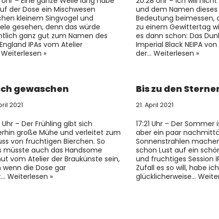
8 Uhr – Eine ganze Weile lang habe
20:28 Uhr – Ich will nic
auf der Dose ein Mischwesen
und dem Namen dieses B
chen kleinem Singvogel und
Bedeutung beimessen, 
ele gesehen, denn das würde
zu einem Gewittertag w
ntlich ganz gut zum Namen des
es dann schon: Das Dunk
England IPAs vom Atelier
Imperial Black NEIPA von
…
Weiterlesen »
der…
Weiterlesen »
sch gewaschen
Bis zu den Sterne
pril 2021
21. April 2021
 Uhr – Der Frühling gibt sich
17:21 Uhr – Der Sommer i
erhin große Mühe und verleitet zum
aber ein paar nachmittä
ss von fruchtigen Bierchen. So
Sonnenstrahlen machen
s müsste auch das Handsome
schon Lust auf ein schön
ut vom Atelier der Braukünste sein,
und fruchtiges Session I
 wenn die Dose gar
Zufall es so will, habe ich
t…
Weiterlesen »
glücklicherweise…
Weiter