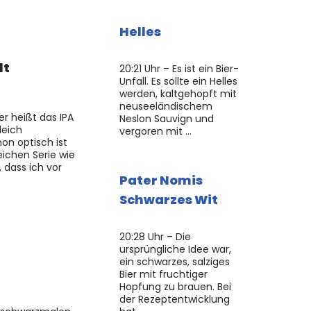
Helles
lt
20:21 Uhr – Es ist ein Bier-
Unfall. Es sollte ein Helles
werden, kaltgehopft mit
neuseeländischem
r heißt das IPA
Neslon Sauvign und
leich
vergoren mit …
n optisch ist
leichen Serie wie
 dass ich vor
Pater Nomis
Schwarzes Wit
20:28 Uhr – Die
ursprüngliche Idee war,
ein schwarzes, salziges
Bier mit fruchtiger
Hopfung zu brauen. Bei
der Rezeptentwicklung