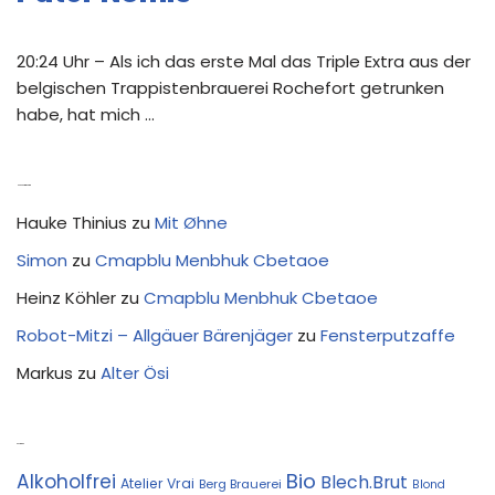
20:24 Uhr – Als ich das erste Mal das Triple Extra aus der
belgischen Trappistenbrauerei Rochefort getrunken
habe, hat mich …
Neue Kommentare
Hauke Thinius
zu
Mit Øhne
Simon
zu
Cmapblu Menbhuk Cbetaoe
Heinz Köhler
zu
Cmapblu Menbhuk Cbetaoe
Robot-Mitzi – Allgäuer Bärenjäger
zu
Fensterputzaffe
Markus
zu
Alter Ösi
Kostprobe
Bio
Alkoholfrei
Blech.Brut
Atelier Vrai
Berg Brauerei
Blond