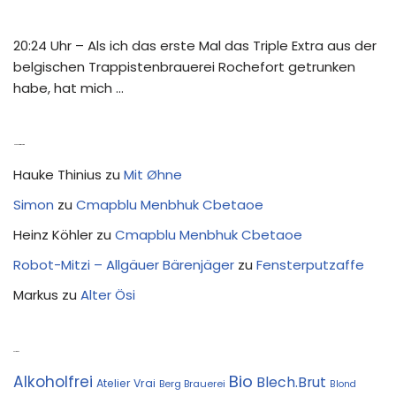
20:24 Uhr – Als ich das erste Mal das Triple Extra aus der
belgischen Trappistenbrauerei Rochefort getrunken
habe, hat mich …
Neue Kommentare
Hauke Thinius
zu
Mit Øhne
Simon
zu
Cmapblu Menbhuk Cbetaoe
Heinz Köhler
zu
Cmapblu Menbhuk Cbetaoe
Robot-Mitzi – Allgäuer Bärenjäger
zu
Fensterputzaffe
Markus
zu
Alter Ösi
Kostprobe
Bio
Alkoholfrei
Blech.Brut
Atelier Vrai
Berg Brauerei
Blond