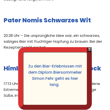
Pater Nomis Schwarzes Wit
20:28 Uhr – Die ursprüngliche Idee war, ein schwarzes,
salziges Bier mit fruchtiger Hopfung zu brauen. Bei der
Rezeptentwicklung hat …
Zu den Bier-Erlebnissen mit
Himbeer Habanero Rauchbock
dem Diplom Biersommelier
Simon Fehr geht es hier
17:13 Uhr – Bei diesem Bier war die Idee, verschiedene
lang.
Extreme in einer Flasche zu vereinen. Also fruchtige
Süße, intensive …