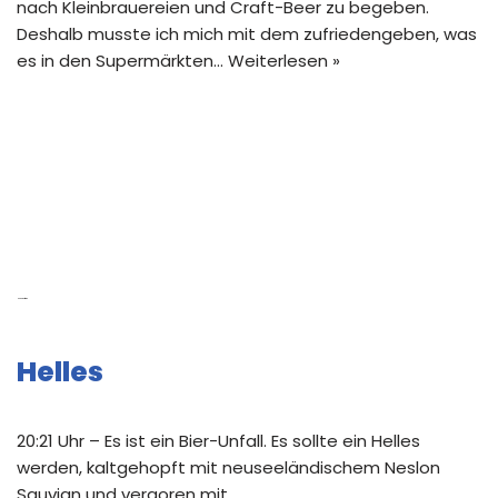
nach Kleinbrauereien und Craft-Beer zu begeben.
Deshalb musste ich mich mit dem zufriedengeben, was
es in den Supermärkten…
Weiterlesen »
Neue Beiträge
Helles
20:21 Uhr – Es ist ein Bier-Unfall. Es sollte ein Helles
werden, kaltgehopft mit neuseeländischem Neslon
Sauvign und vergoren mit …