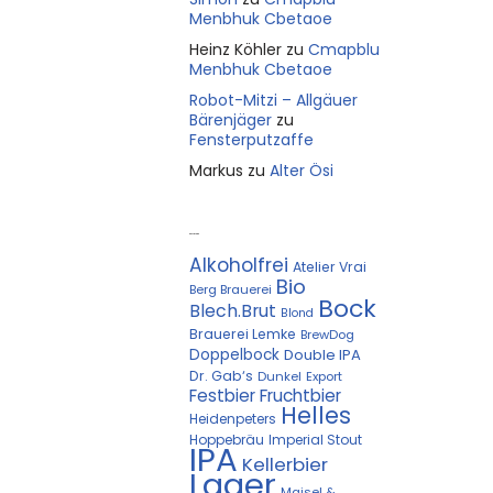
Menbhuk Cbetaoe
Heinz Köhler
zu
Cmapblu
Menbhuk Cbetaoe
Robot-Mitzi – Allgäuer
Bärenjäger
zu
Fensterputzaffe
Markus
zu
Alter Ösi
Kostprobe
Alkoholfrei
Atelier Vrai
Bio
Berg Brauerei
Bock
Blech.Brut
Blond
Brauerei Lemke
BrewDog
Doppelbock
Double IPA
Dr. Gab‘s
Dunkel
Export
Festbier
Fruchtbier
Helles
Heidenpeters
Hoppebräu
Imperial Stout
IPA
Kellerbier
Lager
Maisel &