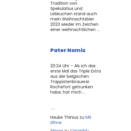
Tradition von
Spekulatius und
Lebkuchen stand auch
mein Weihnachtsbier
2023 wieder im Zeichen
einer weihnachtlichen …
Pater Nomis
20:24 Uhr – Als ich das
erste Mal das Triple Extra
aus der belgischen
Trappistenbrauerei
Rochefort getrunken
habe, hat mich …
Neue Kommentare
Hauke Thinius
zu
Mit
Øhne
Simon
zu
Cmapblu