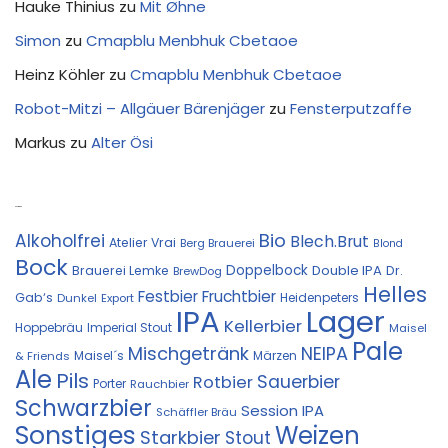
Hauke Thinius
zu
Mit Øhne
Simon
zu
Cmapblu Menbhuk Cbetaoe
Heinz Köhler
zu
Cmapblu Menbhuk Cbetaoe
Robot-Mitzi – Allgäuer Bärenjäger
zu
Fensterputzaffe
Markus
zu
Alter Ösi
Kostprobe
Bio
Alkoholfrei
Blech.Brut
Atelier Vrai
Berg Brauerei
Blond
Bock
Doppelbock
Double IPA
Brauerei Lemke
Dr.
BrewDog
Helles
Festbier
Fruchtbier
Gab‘s
Heidenpeters
Dunkel
Export
IPA
Lager
Kellerbier
Hoppebräu
Imperial Stout
Maisel
Pale
Mischgetränk
NEIPA
Maisel´s
Märzen
& Friends
Ale
Pils
Sauerbier
Rotbier
Porter
Rauchbier
Schwarzbier
Session IPA
Schäffler Bräu
Sonstiges
Weizen
Starkbier
Stout