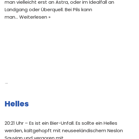
man vielleicht erst an Astra, oder im Idealfall an
Landgang oder Überquell. Bei Pils kann
man…
Weiterlesen »
Neue Beiträge
Helles
20:21 Uhr – Es ist ein Bier-Unfall. Es sollte ein Helles
werden, kaltgehopft mit neuseeländischem Neslon
Sauvign und vergoren mit …