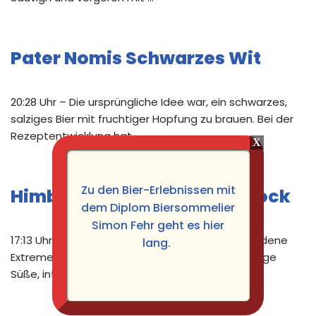
Pater Nomis Schwarzes Wit
20:28 Uhr – Die ursprüngliche Idee war, ein schwarzes,
salziges Bier mit fruchtiger Hopfung zu brauen. Bei der
Rezeptentwicklung hat …
Zu den Bier-Erlebnissen mit
Himbeer Habanero Rauchbock
dem Diplom Biersommelier
Simon Fehr geht es hier
17:13 Uhr – Bei diesem Bier war die Idee, verschiedene
lang.
Extreme in einer Flasche zu vereinen. Also fruchtige
Süße, intensive …