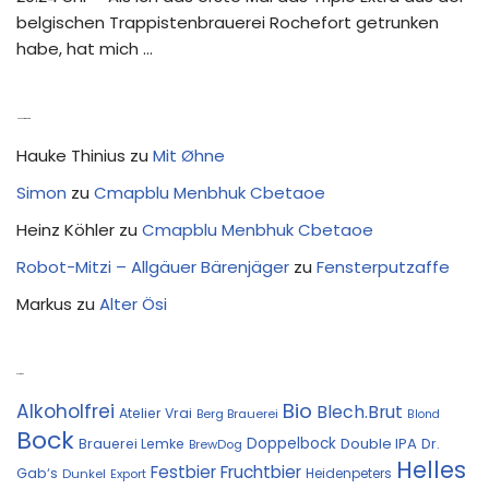
belgischen Trappistenbrauerei Rochefort getrunken
habe, hat mich …
Neue Kommentare
Hauke Thinius
zu
Mit Øhne
Simon
zu
Cmapblu Menbhuk Cbetaoe
Heinz Köhler
zu
Cmapblu Menbhuk Cbetaoe
Robot-Mitzi – Allgäuer Bärenjäger
zu
Fensterputzaffe
Markus
zu
Alter Ösi
Kostprobe
Bio
Alkoholfrei
Blech.Brut
Atelier Vrai
Berg Brauerei
Blond
Bock
Doppelbock
Double IPA
Brauerei Lemke
Dr.
BrewDog
Helles
Festbier
Fruchtbier
Gab‘s
Heidenpeters
Dunkel
Export