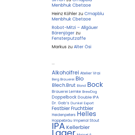
Menbhuk Cbetaoe
Heinz Köhler
zu
Cmapblu
Menbhuk Cbetaoe
Robot-Mitzi – Allgäuer
Bärenjäger
zu
Fensterputzaffe
Markus
zu
Alter Ösi
Kostprobe
Alkoholfrei
Atelier Vrai
Bio
Berg Brauerei
Bock
Blech.Brut
Blond
Brauerei Lemke
BrewDog
Doppelbock
Double IPA
Dr. Gab‘s
Dunkel
Export
Festbier
Fruchtbier
Helles
Heidenpeters
Hoppebräu
Imperial Stout
IPA
Kellerbier
Lager
Maisel &