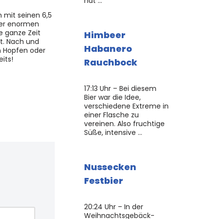
hat …
 mit seinen 6,5
ner enormen
e ganze Zeit
Himbeer
ot. Nach und
Habanero
n Hopfen oder
its!
Rauchbock
17:13 Uhr – Bei diesem
Bier war die Idee,
verschiedene Extreme in
einer Flasche zu
vereinen. Also fruchtige
Süße, intensive …
Nussecken
Festbier
20:24 Uhr – In der
Weihnachtsgebäck-