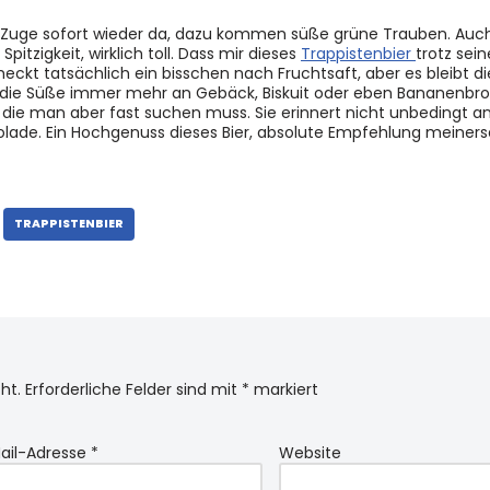
r Zuge sofort wieder da, dazu kommen süße grüne Trauben. Auch
Spitzigkeit, wirklich toll. Dass mir dieses
Trappistenbier
trotz sei
kt tatsächlich ein bisschen nach Fruchtsaft, aber es bleibt di
 mich die Süße immer mehr an Gebäck, Biskuit oder eben Bananenbr
die man aber fast suchen muss. Sie erinnert nicht unbedingt a
okolade. Ein Hochgenuss dieses Bier, absolute Empfehlung meinerse
TRAPPISTENBIER
ht.
Erforderliche Felder sind mit
*
markiert
ail-Adresse
*
Website