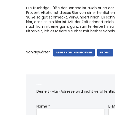
Die fruchtige Süße der Banane ist auch auch de
Prozent Alkohol ist dieses Bier von einer herrlichen 
Süße so gut schmeckt, verwundert mich. Es schmec
klar, dass es ein Bier ist. Mit der Zeit erinnert
nach kommt eine ganz, ganz sanfte Herbe hinzu, 
Bitterkeit, ich assoziere sie eher mit herber Sch
Schlagwörter:
ABDIJ KONINGSHOEVEN
BLOND
Schreibe einen Kommentar
Deine E-Mail-Adresse wird nicht veröffentlic
Name
*
E-M