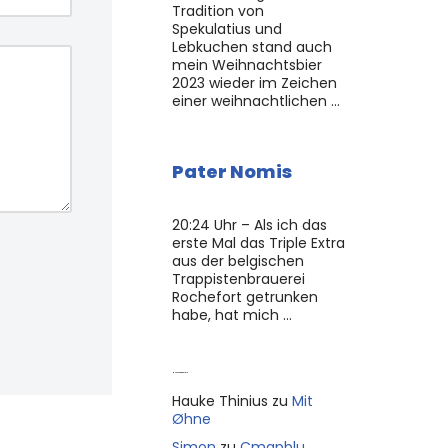
Tradition von
Spekulatius und
Lebkuchen stand auch
mein Weihnachtsbier
2023 wieder im Zeichen
einer weihnachtlichen …
Pater Nomis
20:24 Uhr – Als ich das
erste Mal das Triple Extra
aus der belgischen
Trappistenbrauerei
Rochefort getrunken
habe, hat mich …
Neue Kommentare
Hauke Thinius
zu
Mit
Øhne
Simon
zu
Cmapblu