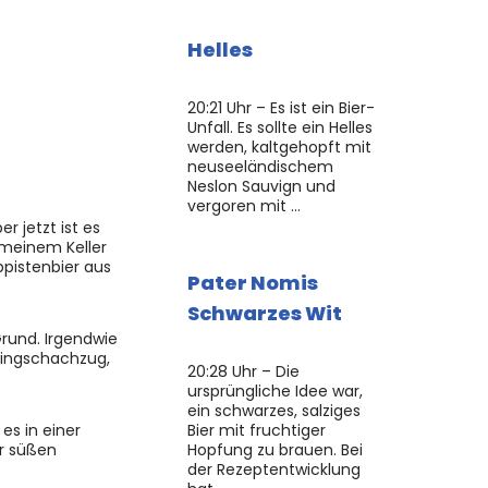
Helles
20:21 Uhr – Es ist ein Bier-
Unfall. Es sollte ein Helles
werden, kaltgehopft mit
neuseeländischem
Neslon Sauvign und
vergoren mit …
 jetzt ist es
 meinem Keller
ppistenbier aus
Pater Nomis
Schwarzes Wit
Grund. Irgendwie
etingschachzug,
20:28 Uhr – Die
ursprüngliche Idee war,
ein schwarzes, salziges
es in einer
Bier mit fruchtiger
er süßen
Hopfung zu brauen. Bei
der Rezeptentwicklung