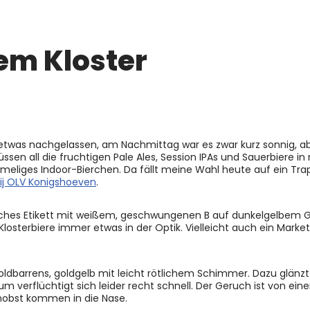
em Kloster
etwas nachgelassen, am Nachmittag war es zwar kurz sonnig, aber
sen all die fruchtigen Pale Ales, Session IPAs und Sauerbiere in
imeliges Indoor-Bierchen. Da fällt meine Wahl heute auf ein Tra
ij OLV Konigshoeven
.
elbliches Etikett mit weißem, geschwungenen B auf dunkelgelbem 
Klosterbiere immer etwas in der Optik. Vielleicht auch ein Mark
oldbarrens, goldgelb mit leicht rötlichem Schimmer. Dazu glänzt 
m verflüchtigt sich leider recht schnell. Der Geruch ist von ein
nobst kommen in die Nase.