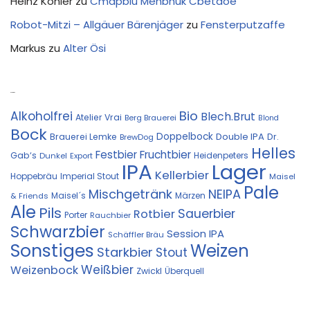
Heinz Köhler
zu
Cmapblu Menbhuk Cbetaoe
Robot-Mitzi – Allgäuer Bärenjäger
zu
Fensterputzaffe
Markus
zu
Alter Ösi
Kostprobe
Bio
Alkoholfrei
Blech.Brut
Atelier Vrai
Berg Brauerei
Blond
Bock
Doppelbock
Double IPA
Brauerei Lemke
Dr.
BrewDog
Helles
Festbier
Fruchtbier
Gab‘s
Heidenpeters
Dunkel
Export
IPA
Lager
Kellerbier
Hoppebräu
Imperial Stout
Maisel
Pale
Mischgetränk
NEIPA
Maisel´s
Märzen
& Friends
Ale
Pils
Sauerbier
Rotbier
Porter
Rauchbier
Schwarzbier
Session IPA
Schäffler Bräu
Sonstiges
Weizen
Starkbier
Stout
Weißbier
Weizenbock
Zwickl
Überquell