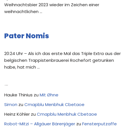
Weihnachtsbier 2023 wieder im Zeichen einer
weihnachtlichen …
Pater Nomis
20:24 Uhr – Als ich das erste Mal das Triple Extra aus der
belgischen Trappistenbrauerei Rochefort getrunken
habe, hat mich …
Neue Kommentare
Hauke Thinius
zu
Mit Øhne
Simon
zu
Cmapblu Menbhuk Cbetaoe
Heinz Köhler
zu
Cmapblu Menbhuk Cbetaoe
Robot-Mitzi – Allgäuer Bärenjäger
zu
Fensterputzaffe