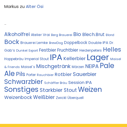
Markus
zu
Alter Ösi
Kostprobe
Bio
Alkoholfrei
Blech.Brut
Atelier Vrai
Berg Brauerei
Blond
Bock
Doppelbock
Double IPA
Brauerei Lemke
Dr.
BrewDog
Helles
Festbier
Fruchtbier
Gab‘s
Heidenpeters
Dunkel
Export
IPA
Lager
Kellerbier
Hoppebräu
Imperial Stout
Maisel
Pale
Mischgetränk
NEIPA
Maisel´s
Märzen
& Friends
Ale
Pils
Sauerbier
Rotbier
Porter
Rauchbier
Schwarzbier
Session IPA
Schäffler Bräu
Sonstiges
Weizen
Starkbier
Stout
Weißbier
Weizenbock
Zwickl
Überquell