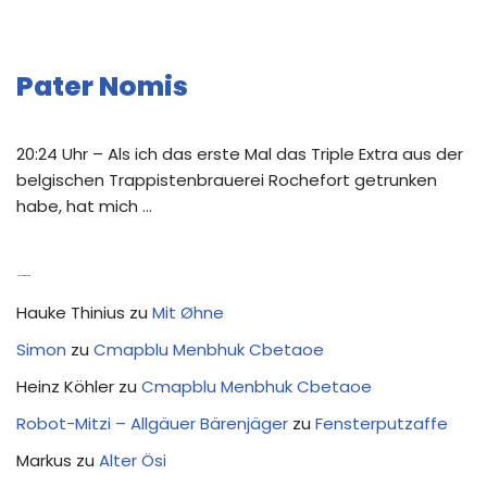
Pater Nomis
20:24 Uhr – Als ich das erste Mal das Triple Extra aus der
belgischen Trappistenbrauerei Rochefort getrunken
habe, hat mich …
Neue Kommentare
Hauke Thinius
zu
Mit Øhne
Simon
zu
Cmapblu Menbhuk Cbetaoe
Heinz Köhler
zu
Cmapblu Menbhuk Cbetaoe
Robot-Mitzi – Allgäuer Bärenjäger
zu
Fensterputzaffe
Markus
zu
Alter Ösi