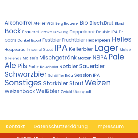
Kostprobe
Bio
Alkoholfrei
Blech.Brut
Atelier Vrai
Berg Brauerei
Blond
Bock
Doppelbock
Double IPA
Brauerei Lemke
Dr.
BrewDog
Helles
Festbier
Fruchtbier
Gab‘s
Heidenpeters
Dunkel
Export
IPA
Lager
Kellerbier
Hoppebräu
Imperial Stout
Maisel
Pale
Mischgetränk
NEIPA
Maisel´s
Märzen
& Friends
Ale
Pils
Sauerbier
Rotbier
Porter
Rauchbier
Schwarzbier
Session IPA
Schäffler Bräu
Sonstiges
Weizen
Starkbier
Stout
Weißbier
Weizenbock
Zwickl
Überquell
Kontakt
Datenschutzerklärung
Impressum