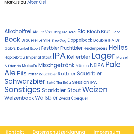
Markus
zu
Alter Ösi
Kostprobe
Bio
Alkoholfrei
Blech.Brut
Atelier Vrai
Berg Brauerei
Blond
Bock
Doppelbock
Double IPA
Brauerei Lemke
Dr.
BrewDog
Helles
Festbier
Fruchtbier
Gab‘s
Heidenpeters
Dunkel
Export
IPA
Lager
Kellerbier
Hoppebräu
Imperial Stout
Maisel
Pale
Mischgetränk
NEIPA
Maisel´s
Märzen
& Friends
Ale
Pils
Sauerbier
Rotbier
Porter
Rauchbier
Schwarzbier
Session IPA
Schäffler Bräu
Sonstiges
Weizen
Starkbier
Stout
Weißbier
Weizenbock
Zwickl
Überquell
Kontakt
Datenschutzerklärung
Impressum