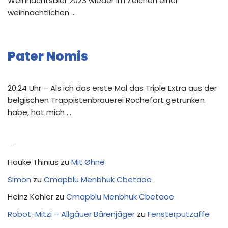
Weihnachtsbier 2023 wieder im Zeichen einer
weihnachtlichen …
Pater Nomis
20:24 Uhr – Als ich das erste Mal das Triple Extra aus der
belgischen Trappistenbrauerei Rochefort getrunken
habe, hat mich …
Neue Kommentare
Hauke Thinius
zu
Mit Øhne
Simon
zu
Cmapblu Menbhuk Cbetaoe
Heinz Köhler
zu
Cmapblu Menbhuk Cbetaoe
Robot-Mitzi – Allgäuer Bärenjäger
zu
Fensterputzaffe