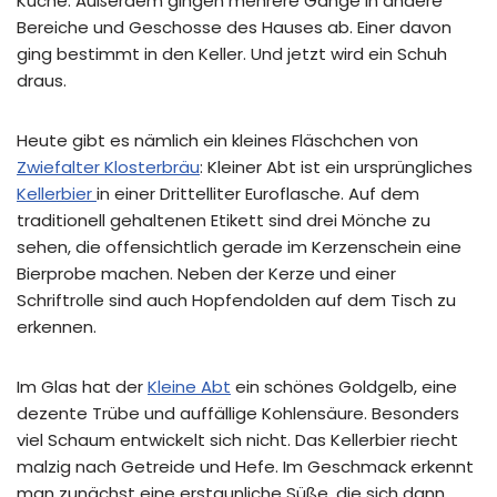
Küche. Außerdem gingen mehrere Gänge in andere
Bereiche und Geschosse des Hauses ab. Einer davon
ging bestimmt in den Keller. Und jetzt wird ein Schuh
draus.
Heute gibt es nämlich ein kleines Fläschchen von
Zwiefalter Klosterbräu
: Kleiner Abt ist ein ursprüngliches
Kellerbier
in einer Drittelliter Euroflasche. Auf dem
traditionell gehaltenen Etikett sind drei Mönche zu
sehen, die offensichtlich gerade im Kerzenschein eine
Bierprobe machen. Neben der Kerze und einer
Schriftrolle sind auch Hopfendolden auf dem Tisch zu
erkennen.
Im Glas hat der
Kleine Abt
ein schönes Goldgelb, eine
dezente Trübe und auffällige Kohlensäure. Besonders
viel Schaum entwickelt sich nicht. Das Kellerbier riecht
malzig nach Getreide und Hefe. Im Geschmack erkennt
man zunächst eine erstaunliche Süße, die sich dann