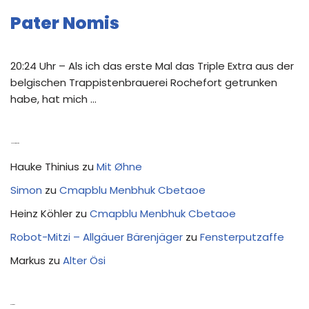
Pater Nomis
20:24 Uhr – Als ich das erste Mal das Triple Extra aus der
belgischen Trappistenbrauerei Rochefort getrunken
habe, hat mich …
Neue Kommentare
Hauke Thinius
zu
Mit Øhne
Simon
zu
Cmapblu Menbhuk Cbetaoe
Heinz Köhler
zu
Cmapblu Menbhuk Cbetaoe
Robot-Mitzi – Allgäuer Bärenjäger
zu
Fensterputzaffe
Markus
zu
Alter Ösi
Kostprobe