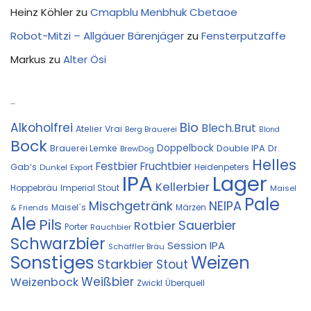
Heinz Köhler
zu
Cmapblu Menbhuk Cbetaoe
Robot-Mitzi – Allgäuer Bärenjäger
zu
Fensterputzaffe
Markus
zu
Alter Ösi
Kostprobe
Bio
Alkoholfrei
Blech.Brut
Atelier Vrai
Berg Brauerei
Blond
Bock
Doppelbock
Double IPA
Brauerei Lemke
Dr.
BrewDog
Helles
Festbier
Fruchtbier
Gab‘s
Heidenpeters
Dunkel
Export
IPA
Lager
Kellerbier
Hoppebräu
Imperial Stout
Maisel
Pale
Mischgetränk
NEIPA
Maisel´s
Märzen
& Friends
Ale
Pils
Sauerbier
Rotbier
Porter
Rauchbier
Schwarzbier
Session IPA
Schäffler Bräu
Sonstiges
Weizen
Starkbier
Stout
Weißbier
Weizenbock
Zwickl
Überquell