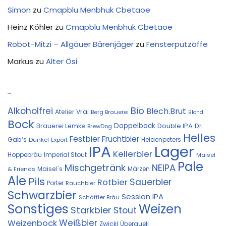
Simon
zu
Cmapblu Menbhuk Cbetaoe
Heinz Köhler
zu
Cmapblu Menbhuk Cbetaoe
Robot-Mitzi – Allgäuer Bärenjäger
zu
Fensterputzaffe
Markus
zu
Alter Ösi
Kostprobe
Bio
Alkoholfrei
Blech.Brut
Atelier Vrai
Berg Brauerei
Blond
Bock
Doppelbock
Double IPA
Brauerei Lemke
Dr.
BrewDog
Helles
Festbier
Fruchtbier
Gab‘s
Heidenpeters
Dunkel
Export
IPA
Lager
Kellerbier
Hoppebräu
Imperial Stout
Maisel
Pale
Mischgetränk
NEIPA
Maisel´s
Märzen
& Friends
Ale
Pils
Sauerbier
Rotbier
Porter
Rauchbier
Schwarzbier
Session IPA
Schäffler Bräu
Sonstiges
Weizen
Starkbier
Stout
Weißbier
Weizenbock
Zwickl
Überquell