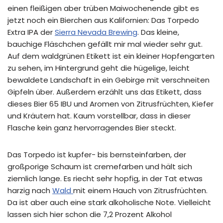
einen fleißigen aber trüben Maiwochenende gibt es
jetzt noch ein Bierchen aus Kalifornien: Das Torpedo
Extra IPA der
Sierra Nevada Brewing
. Das kleine,
bauchige Fläschchen gefällt mir mal wieder sehr gut.
Auf dem waldgrünen Etikett ist ein kleiner Hopfengarten
zu sehen, im Hintergrund geht die hügelige, leicht
bewaldete Landschaft in ein Gebirge mit verschneiten
Gipfeln über. Außerdem erzählt uns das Etikett, dass
dieses Bier 65 IBU und Aromen von Zitrusfrüchten, Kiefer
und Kräutern hat. Kaum vorstellbar, dass in dieser
Flasche kein ganz hervorragendes Bier steckt.
Das Torpedo ist kupfer- bis bernsteinfarben, der
großporige Schaum ist cremefarben und hält sich
ziemlich lange. Es riecht sehr hopfig, in der Tat etwas
harzig nach
Wald
mit einem Hauch von Zitrusfrüchten.
Da ist aber auch eine stark alkoholische Note. Vielleicht
lassen sich hier schon die 7,2 Prozent Alkohol