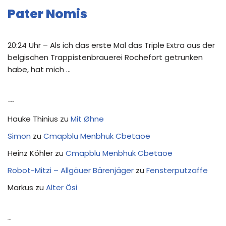
Pater Nomis
20:24 Uhr – Als ich das erste Mal das Triple Extra aus der
belgischen Trappistenbrauerei Rochefort getrunken
habe, hat mich …
Neue Kommentare
Hauke Thinius
zu
Mit Øhne
Simon
zu
Cmapblu Menbhuk Cbetaoe
Heinz Köhler
zu
Cmapblu Menbhuk Cbetaoe
Robot-Mitzi – Allgäuer Bärenjäger
zu
Fensterputzaffe
Markus
zu
Alter Ösi
Kostprobe