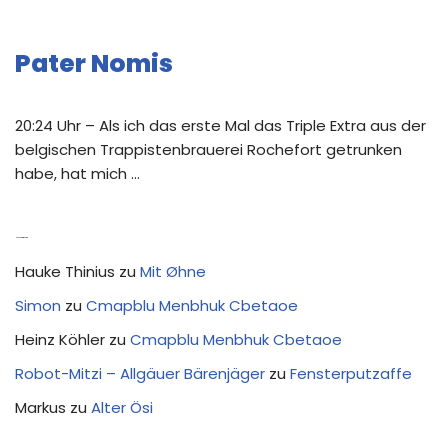
Pater Nomis
20:24 Uhr – Als ich das erste Mal das Triple Extra aus der
belgischen Trappistenbrauerei Rochefort getrunken
habe, hat mich …
Neue Kommentare
Hauke Thinius
zu
Mit Øhne
Simon
zu
Cmapblu Menbhuk Cbetaoe
Heinz Köhler
zu
Cmapblu Menbhuk Cbetaoe
Robot-Mitzi – Allgäuer Bärenjäger
zu
Fensterputzaffe
Markus
zu
Alter Ösi