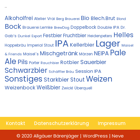
Kostprobe
Bio
Alkoholfrei
Blech.Brut
Atelier Vrai
Berg Brauerei
Blond
Bock
Doppelbock
Double IPA
Brauerei Lemke
Dr.
BrewDog
Helles
Festbier
Fruchtbier
Gab‘s
Heidenpeters
Dunkel
Export
IPA
Lager
Kellerbier
Hoppebräu
Imperial Stout
Maisel
Pale
Mischgetränk
NEIPA
Maisel´s
Märzen
& Friends
Ale
Pils
Sauerbier
Rotbier
Porter
Rauchbier
Schwarzbier
Session IPA
Schäffler Bräu
Sonstiges
Weizen
Starkbier
Stout
Weißbier
Weizenbock
Zwickl
Überquell
Kontakt
Datenschutzerklärung
Impressum
© 2020 Allgäuer Bärenjäger | WordPress | Neve