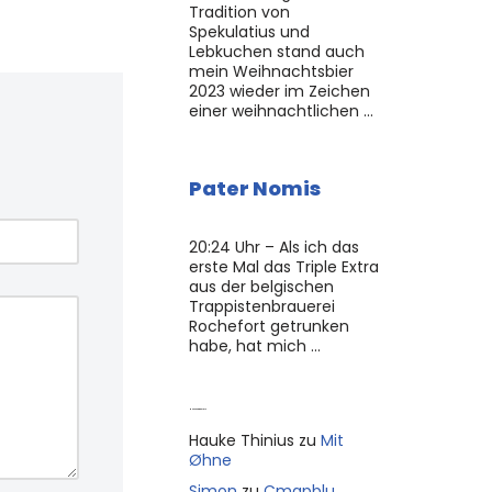
Tradition von
Spekulatius und
Lebkuchen stand auch
mein Weihnachtsbier
2023 wieder im Zeichen
einer weihnachtlichen …
Pater Nomis
20:24 Uhr – Als ich das
erste Mal das Triple Extra
aus der belgischen
Trappistenbrauerei
Rochefort getrunken
habe, hat mich …
Neue Kommentare
Hauke Thinius
zu
Mit
Øhne
Simon
zu
Cmapblu