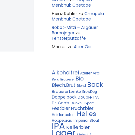
Menbhuk Cbetaoe
Heinz Köhler
zu
Cmapblu
Menbhuk Cbetaoe
Robot-Mitzi – Allgäuer
Bärenjäger
zu
Fensterputzaffe
Markus
zu
Alter Ösi
Kostprobe
Alkoholfrei
Atelier Vrai
Bio
Berg Brauerei
Bock
Blech.Brut
Blond
Brauerei Lemke
BrewDog
Doppelbock
Double IPA
Dr. Gab‘s
Dunkel
Export
Festbier
Fruchtbier
Helles
Heidenpeters
Hoppebräu
Imperial Stout
IPA
Kellerbier
Lager
Maisel &