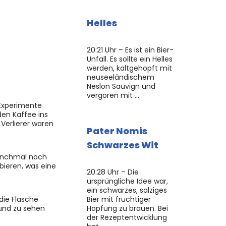
Helles
20:21 Uhr – Es ist ein Bier-
Unfall. Es sollte ein Helles
werden, kaltgehopft mit
neuseeländischem
Neslon Sauvign und
vergoren mit …
 Experimente
den Kaffee ins
 Verlierer waren
Pater Nomis
Schwarzes Wit
 manchmal noch
bieren, was eine
20:28 Uhr – Die
.
ursprüngliche Idee war,
ein schwarzes, salziges
die Flasche
Bier mit fruchtiger
 und zu sehen
Hopfung zu brauen. Bei
der Rezeptentwicklung