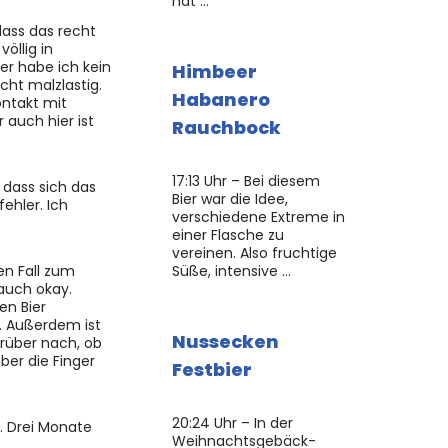
hat …
dass das recht
öllig in
er habe ich kein
Himbeer
cht malzlastig.
Habanero
ontakt mit
 auch hier ist
Rauchbock
17:13 Uhr – Bei diesem
 dass sich das
Bier war die Idee,
ehler. Ich
verschiedene Extreme in
einer Flasche zu
vereinen. Also fruchtige
en Fall zum
Süße, intensive …
 auch okay.
en Bier
. Außerdem ist
Nussecken
rüber nach, ob
ber die Finger
Festbier
20:24 Uhr – In der
. Drei Monate
Weihnachtsgebäck-