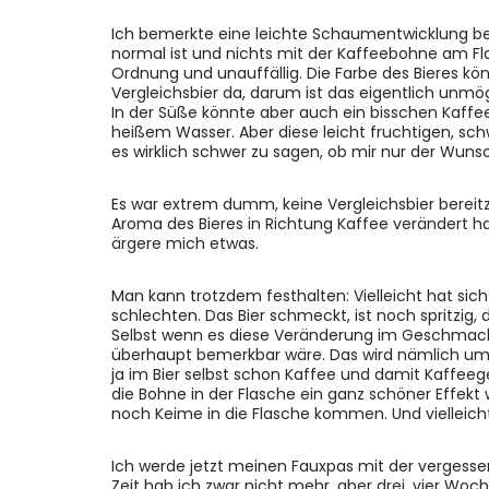
Ich bemerkte eine leichte Schaumentwicklung bei
normal ist und nichts mit der Kaffeebohne am Fl
Ordnung und unauffällig. Die Farbe des Bieres kön
Vergleichsbier da, darum ist das eigentlich unmö
In der Süße könnte aber auch ein bisschen Kaffee
heißem Wasser. Aber diese leicht fruchtigen, sch
es wirklich schwer zu sagen, ob mir nur der Wunsch
Es war extrem dumm, keine Vergleichsbier bereitz
Aroma des Bieres in Richtung Kaffee verändert ha
ärgere mich etwas.
Man kann trotzdem festhalten: Vielleicht hat si
schlechten. Das Bier schmeckt, ist noch spritzig,
Selbst wenn es diese Veränderung im Geschmack gi
überhaupt bemerkbar wäre. Das wird nämlich um e
ja im Bier selbst schon Kaffee und damit Kaffee
die Bohne in der Flasche ein ganz schöner Effekt
noch Keime in die Flasche kommen. Und vielleicht
Ich werde jetzt meinen Fauxpas mit der vergess
Zeit hab ich zwar nicht mehr, aber drei, vier Woch