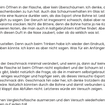
m Öffnen in der Flasche, aber kein Überschäumen. Ich denke, 
aschenboden zu tun hat. Auch das Schaumverhalten im Glas ist v
nte eine Nuance dunkler sein, als das Export ohne Bohne ist. Leid
glich zu sagen. Der Geruch ist insgesamt schwach, dabei aber re
aroma stecken. Nicht die Bittere, denn die Bohne hatte ja nie K
weren Noten, die man auch in kaltgebrühtem Kaffee findet. Aber
 diesen Duft in die Nase zaubert, oder ob da wirklich was ist.
ustellen. Denn auch beim Trinken habe ich wieder den Eindruck,
ben könnte. Ich kann es aber nicht sagen. Was für ein Anfängerf
ch der Geschmack minimal verändert, und wenn ja, dann auf kein
 die Flasche ist beim Öffnen nicht explodiert und der Schaum ist
bt, bleibt natürlich die Frage, ob die in meinem selbstgebraut
iniges wuchtiger und hopfiger sein, als dieses Versuchs-Export
geschmack drin. Geschmack hin oder her, ich denke trotzdem da
 wäre. Natürlich könnten durch die Bohne und damit verbunden ü
 klappt das Abfüllen nicht. Letzteres würde ein Versuch zeigen.
enen Vergleichsflasche ausmerzen und den Versuch wiederholen
en auf jeden Fall.