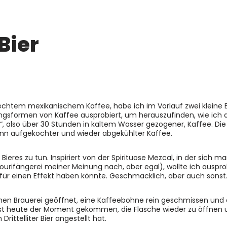
Bier
t echtem mexikanischem Kaffee, habe ich im Vorlauf zwei kleine
ngsformen von Kaffee ausprobiert, um herauszufinden, wie ich 
r“, also über 30 Stunden in kaltem Wasser gezogener, Kaffee. Die
dann aufgekochter und wieder abgekühlter Kaffee.
ieres zu tun. Inspiriert von der Spirituose Mezcal, in der sich
Tourifängerei meiner Meinung nach, aber egal), wollte ich auspro
 für einen Effekt haben könnte. Geschmacklich, aber auch sonst
chen Brauerei geöffnet, eine Kaffeebohne rein geschmissen und 
 ist heute der Moment gekommen, die Flasche wieder zu öffnen
ittelliter Bier angestellt hat.