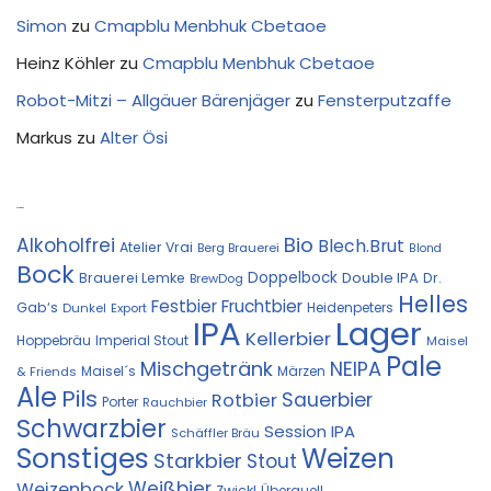
Simon
zu
Cmapblu Menbhuk Cbetaoe
Heinz Köhler
zu
Cmapblu Menbhuk Cbetaoe
Robot-Mitzi – Allgäuer Bärenjäger
zu
Fensterputzaffe
Markus
zu
Alter Ösi
Kostprobe
Bio
Alkoholfrei
Blech.Brut
Atelier Vrai
Berg Brauerei
Blond
Bock
Doppelbock
Double IPA
Brauerei Lemke
Dr.
BrewDog
Helles
Festbier
Fruchtbier
Gab‘s
Heidenpeters
Dunkel
Export
IPA
Lager
Kellerbier
Hoppebräu
Imperial Stout
Maisel
Pale
Mischgetränk
NEIPA
Maisel´s
Märzen
& Friends
Ale
Pils
Sauerbier
Rotbier
Porter
Rauchbier
Schwarzbier
Session IPA
Schäffler Bräu
Sonstiges
Weizen
Starkbier
Stout
Weißbier
Weizenbock
Zwickl
Überquell