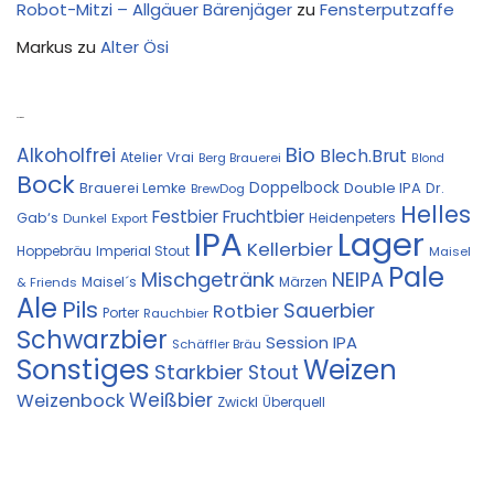
Robot-Mitzi – Allgäuer Bärenjäger
zu
Fensterputzaffe
Markus
zu
Alter Ösi
Kostprobe
Bio
Alkoholfrei
Blech.Brut
Atelier Vrai
Berg Brauerei
Blond
Bock
Doppelbock
Double IPA
Brauerei Lemke
Dr.
BrewDog
Helles
Festbier
Fruchtbier
Gab‘s
Heidenpeters
Dunkel
Export
IPA
Lager
Kellerbier
Hoppebräu
Imperial Stout
Maisel
Pale
Mischgetränk
NEIPA
Maisel´s
Märzen
& Friends
Ale
Pils
Sauerbier
Rotbier
Porter
Rauchbier
Schwarzbier
Session IPA
Schäffler Bräu
Sonstiges
Weizen
Starkbier
Stout
Weißbier
Weizenbock
Zwickl
Überquell