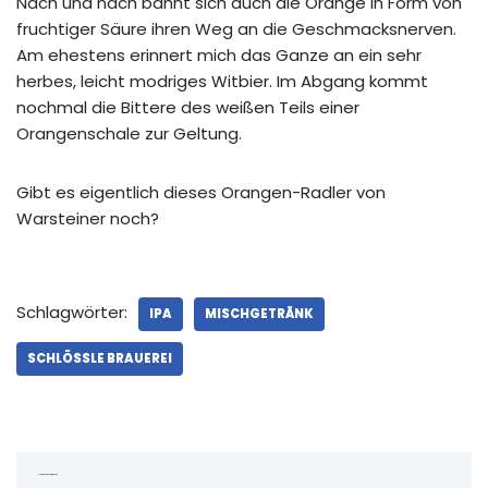
Nach und nach bahnt sich auch die Orange in Form von
fruchtiger Säure ihren Weg an die Geschmacksnerven.
Am ehestens erinnert mich das Ganze an ein sehr
herbes, leicht modriges Witbier. Im Abgang kommt
nochmal die Bittere des weißen Teils einer
Orangenschale zur Geltung.
Gibt es eigentlich dieses Orangen-Radler von
Warsteiner noch?
Schlagwörter:
IPA
MISCHGETRÄNK
SCHLÖSSLE BRAUEREI
Schreibe einen Kommentar