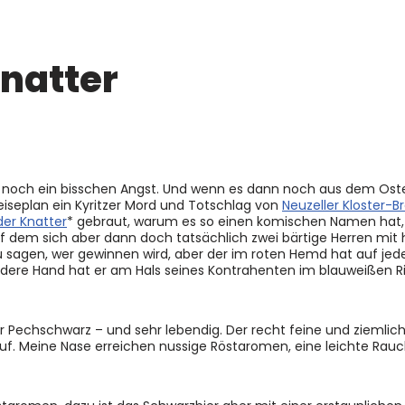
knatter
vor noch ein bisschen Angst. Und wenn es dann noch aus dem Os
peiseplan ein Kyritzer Mord und Totschlag von
Neuzeller Kloster-B
der Knatter
* gebraut, warum es so einen komischen Namen hat, b
 auf dem sich aber dann doch tatsächlich zwei bärtige Herren mit
 sagen, wer gewinnen wird, aber der im roten Hemd hat auf jede
 andere Hand hat er am Hals seines Kontrahenten im blauweißen 
er Pechschwarz – und sehr lebendig. Der recht feine und ziemli
uf. Meine Nase erreichen nussige Röstaromen, eine leichte Rauc