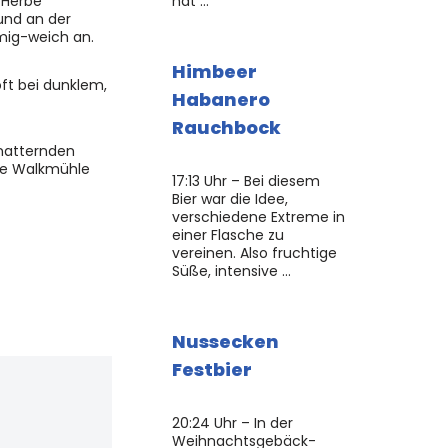
 Herbe
hat …
und an der
mig-weich an.
Himbeer
ft bei dunklem,
Habanero
Rauchbock
knatternden
die Walkmühle
17:13 Uhr – Bei diesem
Bier war die Idee,
verschiedene Extreme in
einer Flasche zu
vereinen. Also fruchtige
Süße, intensive …
Nussecken
Festbier
20:24 Uhr – In der
Weihnachtsgebäck-