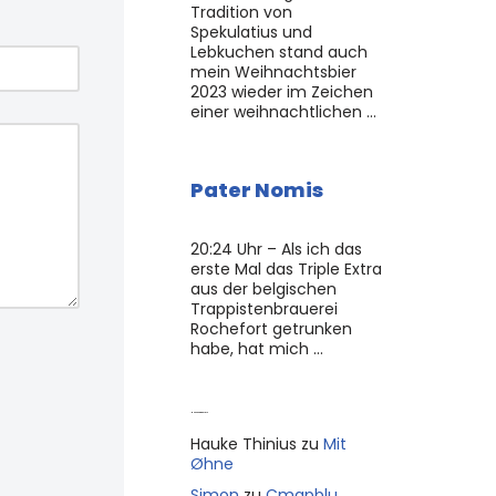
Tradition von
Spekulatius und
Lebkuchen stand auch
mein Weihnachtsbier
2023 wieder im Zeichen
einer weihnachtlichen …
Pater Nomis
20:24 Uhr – Als ich das
erste Mal das Triple Extra
aus der belgischen
Trappistenbrauerei
Rochefort getrunken
habe, hat mich …
Neue Kommentare
Hauke Thinius
zu
Mit
Øhne
Simon
zu
Cmapblu