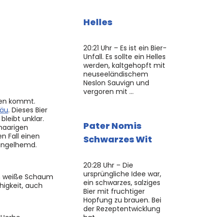
Helles
20:21 Uhr – Es ist ein Bier-
Unfall. Es sollte ein Helles
werden, kaltgehopft mit
neuseeländischem
Neslon Sauvign und
vergoren mit …
ten kommt.
räu
. Dieses Bier
leibt unklar.
Pater Nomis
 haarigen
n Fall einen
Schwarzes Wit
Ringelhemd.
20:28 Uhr – Die
ursprüngliche Idee war,
ch weiße Schaum
ein schwarzes, salziges
higkeit, auch
Bier mit fruchtiger
Hopfung zu brauen. Bei
der Rezeptentwicklung