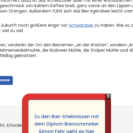
taromen, dazu ist das Schwarzbier aber mit einer erstaunlichen
eschmack von kaltem Kaffee breit, ganz vorne an den Lippen 
on Orangen. Außerdem fühlt sich das Bier irgendwie leicht cre
in Zukunft noch größere Angst vor
Schwarzbier
zu haben. Wie so o
viel zu viel.
men, verdankt der Ort den Beinamen „an der Knatter“, sondern „
e Hahnenwinkelmühle, die Rüdower Mühle, die Stolper Mühle und 
fleißig geknattert.
ZBIER
Zu den Bier-Erlebnissen mit
dem Diplom Biersommelier
ht.
Erforderliche Felder sind mit
*
markiert
Simon Fehr geht es hier