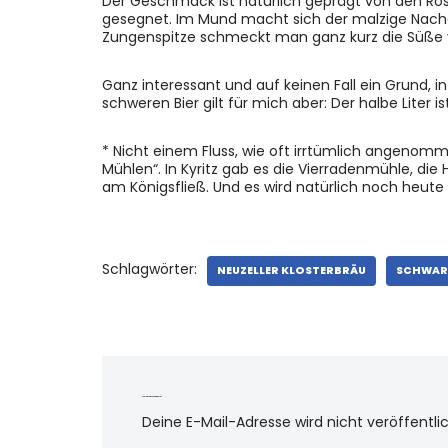
Der Geschmack ist natürlich geprägt von den Rös
gesegnet. Im Mund macht sich der malzige Nachg
Zungenspitze schmeckt man ganz kurz die Süße v
Ganz interessant und auf keinen Fall ein Grund, 
schweren Bier gilt für mich aber: Der halbe Liter ist 
* Nicht einem Fluss, wie oft irrtümlich angenom
Mühlen“. In Kyritz gab es die Vierradenmühle, di
am Königsfließ. Und es wird natürlich noch heute 
Schlagwörter:
NEUZELLER KLOSTERBRÄU
SCHWAR
Schreibe einen Kommentar
Deine E-Mail-Adresse wird nicht veröffentlic