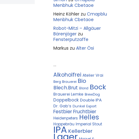
Menbhuk Cbetaoe
Heinz Köhler
zu
Cmapblu
Menbhuk Cbetaoe
Robot-Mitzi – Allgäuer
Bärenjäger
zu
Fensterputzaffe
Markus
zu
Alter Ösi
Kostprobe
Alkoholfrei
Atelier Vrai
Bio
Berg Brauerei
Bock
Blech.Brut
Blond
Brauerei Lemke
BrewDog
Doppelbock
Double IPA
Dr. Gab‘s
Dunkel
Export
Festbier
Fruchtbier
Helles
Heidenpeters
Hoppebräu
Imperial Stout
IPA
Kellerbier
Lager
Maisel &