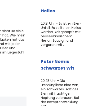
Helles
20:21 Uhr – Es ist ein Bier-
Unfall. Es sollte ein Helles
 nicht so viele
werden, kaltgehopft mit
en hat. Wie mein
neuseeländischem
hlücken hat das
Neslon Sauvign und
nd mit jeder
vergoren mit …
 süßer und
r im Liegestuhl
Pater Nomis
Schwarzes Wit
20:28 Uhr – Die
ursprüngliche Idee war,
ein schwarzes, salziges
Bier mit fruchtiger
Hopfung zu brauen. Bei
der Rezeptentwicklung