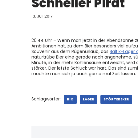
Schneller Pirat
13. Juli 2017
20:44 Uhr – Wenn man jetzt in der Abendsonne zum 
Ambitionen hat, zu dem Bier besonders viel aufzus
Souvenir aus dem Rügenurlaub, das
Baltik-Lager 
naturtrübe Bier eine gerade noch angenehme, sü
Minute, in der mehr Kohlensäure entweicht, wird d
stärker. Der letzte Schluck war hart. Das sind zum
möchte man sich ja auch gerne mal Zeit lassen.
Schlagwörter:
BIO
LAGER
STÖRTEBEKER