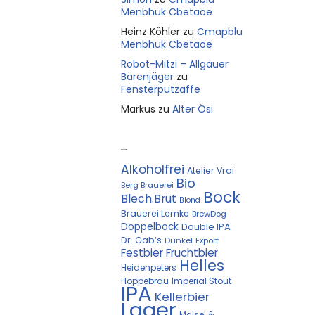
Menbhuk Cbetaoe
Heinz Köhler
zu
Cmapblu
Menbhuk Cbetaoe
Robot-Mitzi – Allgäuer
Bärenjäger
zu
Fensterputzaffe
Markus
zu
Alter Ösi
Kostprobe
Alkoholfrei
Atelier Vrai
Bio
Berg Brauerei
Bock
Blech.Brut
Blond
Brauerei Lemke
BrewDog
Doppelbock
Double IPA
Dr. Gab‘s
Dunkel
Export
Festbier
Fruchtbier
Helles
Heidenpeters
Hoppebräu
Imperial Stout
IPA
Kellerbier
Lager
Maisel &