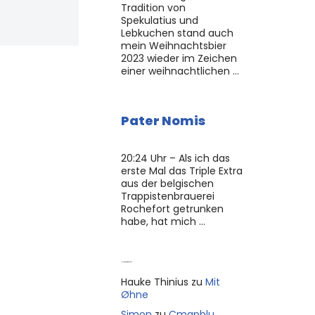
Tradition von
Spekulatius und
Lebkuchen stand auch
mein Weihnachtsbier
2023 wieder im Zeichen
einer weihnachtlichen …
Pater Nomis
20:24 Uhr – Als ich das
erste Mal das Triple Extra
aus der belgischen
Trappistenbrauerei
Rochefort getrunken
habe, hat mich …
Neue Kommentare
Hauke Thinius
zu
Mit
Øhne
Simon
zu
Cmapblu