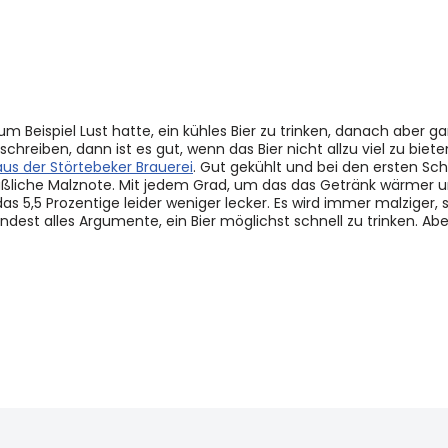
Beispiel Lust hatte, ein kühles Bier zu trinken, danach aber gar
chreiben, dann ist es gut, wenn das Bier nicht allzu viel zu biet
aus der Störtebeker Brauerei
. Gut gekühlt und bei den ersten Sc
ßliche Malznote. Mit jedem Grad, um das das Getränk wärmer u
as 5,5 Prozentige leider weniger lecker. Es wird immer malziger,
indest alles Argumente, ein Bier möglichst schnell zu trinken. Abe