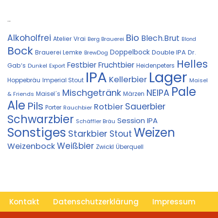
Kostprobe
Bio
Alkoholfrei
Blech.Brut
Atelier Vrai
Berg Brauerei
Blond
Bock
Doppelbock
Double IPA
Brauerei Lemke
Dr.
BrewDog
Helles
Festbier
Fruchtbier
Gab‘s
Heidenpeters
Dunkel
Export
IPA
Lager
Kellerbier
Hoppebräu
Imperial Stout
Maisel
Pale
Mischgetränk
NEIPA
Maisel´s
Märzen
& Friends
Ale
Pils
Sauerbier
Rotbier
Porter
Rauchbier
Schwarzbier
Session IPA
Schäffler Bräu
Sonstiges
Weizen
Starkbier
Stout
Weißbier
Weizenbock
Zwickl
Überquell
Kontakt
Datenschutzerklärung
Impressum