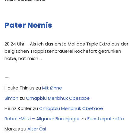
Pater Nomis
20:24 Uhr – Als ich das erste Mal das Triple Extra aus der
belgischen Trappistenbrauerei Rochefort getrunken
habe, hat mich …
Neue Kommentare
Hauke Thinius
zu
Mit Øhne
Simon
zu
Cmapblu Menbhuk Cbetaoe
Heinz Köhler
zu
Cmapblu Menbhuk Cbetaoe
Robot-Mitzi – Allgäuer Bärenjäger
zu
Fensterputzaffe
Markus
zu
Alter Ösi