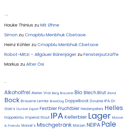
Neue Kommentare
Hauke Thinius
zu
Mit Øhne
Simon
zu
Cmapblu Menbhuk Cbetaoe
Heinz Köhler
zu
Cmapblu Menbhuk Cbetaoe
Robot-Mitzi – Allgäuer Bärenjäger
zu
Fensterputzaffe
Markus
zu
Alter Ösi
Kostprobe
Bio
Alkoholfrei
Blech.Brut
Atelier Vrai
Berg Brauerei
Blond
Bock
Doppelbock
Double IPA
Brauerei Lemke
Dr.
BrewDog
Helles
Festbier
Fruchtbier
Gab‘s
Heidenpeters
Dunkel
Export
IPA
Lager
Kellerbier
Hoppebräu
Imperial Stout
Maisel
Pale
Mischgetränk
NEIPA
Maisel´s
Märzen
& Friends