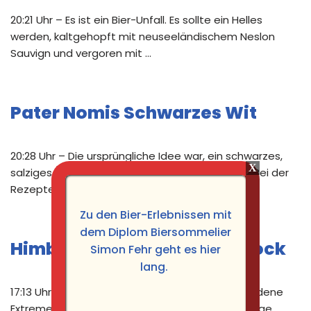
20:21 Uhr – Es ist ein Bier-Unfall. Es sollte ein Helles
werden, kaltgehopft mit neuseeländischem Neslon
Sauvign und vergoren mit …
Pater Nomis Schwarzes Wit
20:28 Uhr – Die ursprüngliche Idee war, ein schwarzes,
salziges Bier mit fruchtiger Hopfung zu brauen. Bei der
Rezeptentwicklung hat …
Zu den Bier-Erlebnissen mit
dem Diplom Biersommelier
Himbeer Habanero Rauchbock
Simon Fehr geht es hier
lang.
17:13 Uhr – Bei diesem Bier war die Idee, verschiedene
Extreme in einer Flasche zu vereinen. Also fruchtige