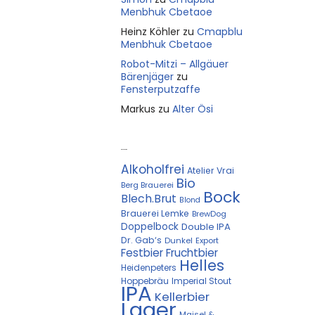
Menbhuk Cbetaoe
Heinz Köhler
zu
Cmapblu
Menbhuk Cbetaoe
Robot-Mitzi – Allgäuer
Bärenjäger
zu
Fensterputzaffe
Markus
zu
Alter Ösi
Kostprobe
Alkoholfrei
Atelier Vrai
Bio
Berg Brauerei
Bock
Blech.Brut
Blond
Brauerei Lemke
BrewDog
Doppelbock
Double IPA
Dr. Gab‘s
Dunkel
Export
Festbier
Fruchtbier
Helles
Heidenpeters
Hoppebräu
Imperial Stout
IPA
Kellerbier
Lager
Maisel &