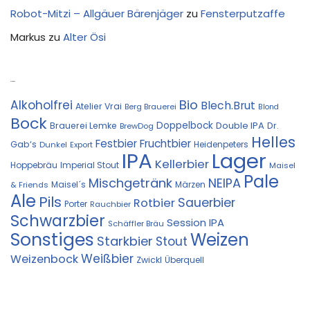
Robot-Mitzi – Allgäuer Bärenjäger
zu
Fensterputzaffe
Markus
zu
Alter Ösi
Kostprobe
Bio
Alkoholfrei
Blech.Brut
Atelier Vrai
Berg Brauerei
Blond
Bock
Doppelbock
Double IPA
Brauerei Lemke
Dr.
BrewDog
Helles
Festbier
Fruchtbier
Gab‘s
Heidenpeters
Dunkel
Export
IPA
Lager
Kellerbier
Hoppebräu
Imperial Stout
Maisel
Pale
Mischgetränk
NEIPA
Maisel´s
Märzen
& Friends
Ale
Pils
Sauerbier
Rotbier
Porter
Rauchbier
Schwarzbier
Session IPA
Schäffler Bräu
Sonstiges
Weizen
Starkbier
Stout
Weißbier
Weizenbock
Zwickl
Überquell