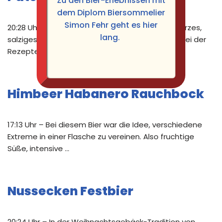
Zu den Bier-Erlebnissen mit
dem Diplom Biersommelier
Simon Fehr geht es hier
20:28 Uhr – Die ursprüngliche Idee war, ein schwarzes,
lang.
salziges Bier mit fruchtiger Hopfung zu brauen. Bei der
Rezeptentwicklung hat …
Himbeer Habanero Rauchbock
17:13 Uhr – Bei diesem Bier war die Idee, verschiedene
Extreme in einer Flasche zu vereinen. Also fruchtige
Süße, intensive …
Nussecken Festbier
20:24 Uhr – In der Weihnachtsgebäck-Tradition von