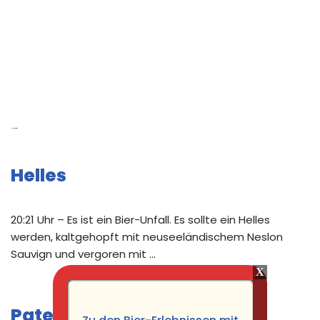
Neue Beiträge
Helles
20:21 Uhr – Es ist ein Bier-Unfall. Es sollte ein Helles
werden, kaltgehopft mit neuseeländischem Neslon
Sauvign und vergoren mit …
Pater Nomis Schwarzes Wit