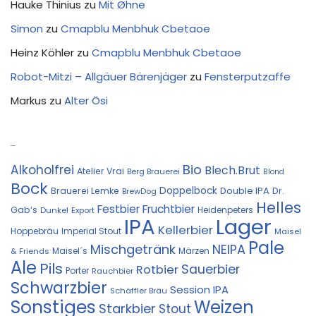
Hauke Thinius
zu
Mit Øhne
Simon
zu
Cmapblu Menbhuk Cbetaoe
Heinz Köhler
zu
Cmapblu Menbhuk Cbetaoe
Robot-Mitzi – Allgäuer Bärenjäger
zu
Fensterputzaffe
Markus
zu
Alter Ösi
Kostprobe
Bio
Alkoholfrei
Blech.Brut
Atelier Vrai
Berg Brauerei
Blond
Bock
Doppelbock
Double IPA
Brauerei Lemke
Dr.
BrewDog
Helles
Festbier
Fruchtbier
Gab‘s
Heidenpeters
Dunkel
Export
IPA
Lager
Kellerbier
Hoppebräu
Imperial Stout
Maisel
Pale
Mischgetränk
NEIPA
Maisel´s
Märzen
& Friends
Ale
Pils
Sauerbier
Rotbier
Porter
Rauchbier
Schwarzbier
Session IPA
Schäffler Bräu
Sonstiges
Weizen
Starkbier
Stout