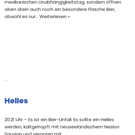
mexikanischen Unabhängigkeitstag, sondern öffnen
oben drein auch noch ein besondere Flasche Bier,
obwohl es nur…
Weiterlesen »
Neue Beiträge
Helles
20:21 Uhr – Es ist ein Bier-Unfall. Es sollte ein Helles
werden, kaltgehopft mit neuseeländischem Neslon
Sauvign und vergoren mit …