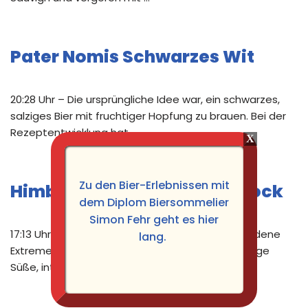
Pater Nomis Schwarzes Wit
20:28 Uhr – Die ursprüngliche Idee war, ein schwarzes,
salziges Bier mit fruchtiger Hopfung zu brauen. Bei der
Rezeptentwicklung hat …
Zu den Bier-Erlebnissen mit
Himbeer Habanero Rauchbock
dem Diplom Biersommelier
Simon Fehr geht es hier
17:13 Uhr – Bei diesem Bier war die Idee, verschiedene
lang.
Extreme in einer Flasche zu vereinen. Also fruchtige
Süße, intensive …