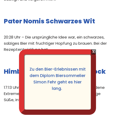
Pater Nomis Schwarzes Wit
20:28 Uhr – Die ursprüngliche Idee war, ein schwarzes,
salziges Bier mit fruchtiger Hopfung zu brauen. Bei der
Rezeptentwicklung hat …
Zu den Bier-Erlebnissen mit
Himbeer Habanero Rauchbock
dem Diplom Biersommelier
Simon Fehr geht es hier
17:13 Uhr – Bei diesem Bier war die Idee, verschiedene
lang.
Extreme in einer Flasche zu vereinen. Also fruchtige
Süße, intensive …