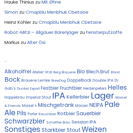
Hauke Thinius
zu
Mit Øhne
Simon
zu
Cmapblu Menbhuk Cbetaoe
Heinz Köhler
zu
Cmapblu Menbhuk Cbetaoe
Robot-Mitzi – Allgäuer Bärenjäger
zu
Fensterputzaffe
Markus
zu
Alter Ösi
Kostprobe
Bio
Alkoholfrei
Blech.Brut
Atelier Vrai
Berg Brauerei
Blond
Bock
Doppelbock
Double IPA
Brauerei Lemke
Dr.
BrewDog
Helles
Festbier
Fruchtbier
Gab‘s
Heidenpeters
Dunkel
Export
IPA
Lager
Kellerbier
Hoppebräu
Imperial Stout
Maisel
Pale
Mischgetränk
NEIPA
Maisel´s
Märzen
& Friends
Ale
Pils
Sauerbier
Rotbier
Porter
Rauchbier
Schwarzbier
Session IPA
Schäffler Bräu
Sonstiges
Weizen
Starkbier
Stout