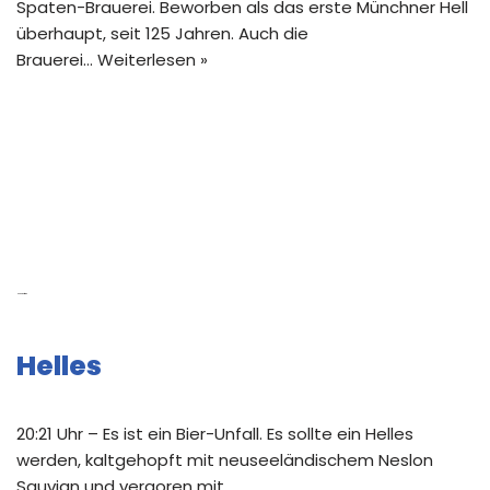
Spaten-Brauerei. Beworben als das erste Münchner Hell
überhaupt, seit 125 Jahren. Auch die
Brauerei…
Weiterlesen »
Neue Beiträge
Helles
20:21 Uhr – Es ist ein Bier-Unfall. Es sollte ein Helles
werden, kaltgehopft mit neuseeländischem Neslon
Sauvign und vergoren mit …