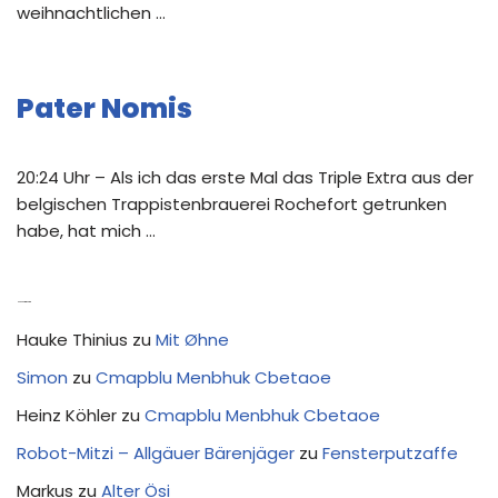
weihnachtlichen …
Pater Nomis
20:24 Uhr – Als ich das erste Mal das Triple Extra aus der
belgischen Trappistenbrauerei Rochefort getrunken
habe, hat mich …
Neue Kommentare
Hauke Thinius
zu
Mit Øhne
Simon
zu
Cmapblu Menbhuk Cbetaoe
Heinz Köhler
zu
Cmapblu Menbhuk Cbetaoe
Robot-Mitzi – Allgäuer Bärenjäger
zu
Fensterputzaffe
Markus
zu
Alter Ösi