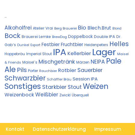
Kostprobe
Bio
Alkoholfrei
Blech.Brut
Atelier Vrai
Berg Brauerei
Blond
Bock
Doppelbock
Double IPA
Brauerei Lemke
Dr.
BrewDog
Helles
Festbier
Fruchtbier
Gab‘s
Heidenpeters
Dunkel
Export
IPA
Lager
Kellerbier
Hoppebräu
Imperial Stout
Maisel
Pale
Mischgetränk
NEIPA
Maisel´s
Märzen
& Friends
Ale
Pils
Sauerbier
Rotbier
Porter
Rauchbier
Schwarzbier
Session IPA
Schäffler Bräu
Sonstiges
Weizen
Starkbier
Stout
Weißbier
Weizenbock
Zwickl
Überquell
Kontakt
Datenschutzerklärung
Impressum