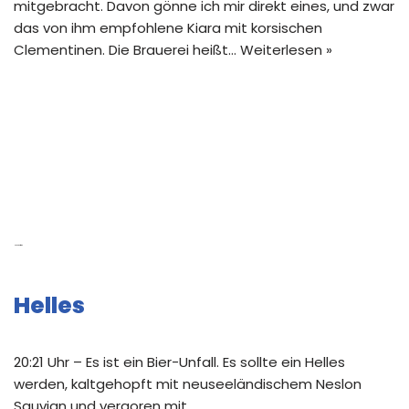
mitgebracht. Davon gönne ich mir direkt eines, und zwar
das von ihm empfohlene Kiara mit korsischen
Clementinen. Die Brauerei heißt…
Weiterlesen »
Neue Beiträge
Helles
20:21 Uhr – Es ist ein Bier-Unfall. Es sollte ein Helles
werden, kaltgehopft mit neuseeländischem Neslon
Sauvign und vergoren mit …