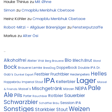
Hauke Thinius
zu
Mit Øhne
Simon
zu
Cmapblu Menbhuk Cbetaoe
Heinz Köhler
zu
Cmapblu Menbhuk Cbetaoe
Robot-Mitzi – Allgäuer Bärenjäger
zu
Fensterputzaffe
Markus
zu
Alter Ösi
Kostprobe
Bio
Alkoholfrei
Blech.Brut
Atelier Vrai
Berg Brauerei
Blond
Bock
Doppelbock
Double IPA
Brauerei Lemke
Dr.
BrewDog
Helles
Festbier
Fruchtbier
Gab‘s
Heidenpeters
Dunkel
Export
IPA
Lager
Kellerbier
Hoppebräu
Imperial Stout
Maisel
Pale
Mischgetränk
NEIPA
Maisel´s
Märzen
& Friends
Ale
Pils
Sauerbier
Rotbier
Porter
Rauchbier
Schwarzbier
Session IPA
Schäffler Bräu
Sonstiges
Weizen
Starkbier
Stout