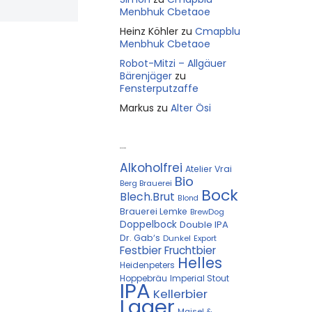
Menbhuk Cbetaoe
Heinz Köhler
zu
Cmapblu
Menbhuk Cbetaoe
Robot-Mitzi – Allgäuer
Bärenjäger
zu
Fensterputzaffe
Markus
zu
Alter Ösi
Kostprobe
Alkoholfrei
Atelier Vrai
Bio
Berg Brauerei
Bock
Blech.Brut
Blond
Brauerei Lemke
BrewDog
Doppelbock
Double IPA
Dr. Gab‘s
Dunkel
Export
Festbier
Fruchtbier
Helles
Heidenpeters
Hoppebräu
Imperial Stout
IPA
Kellerbier
Lager
Maisel &