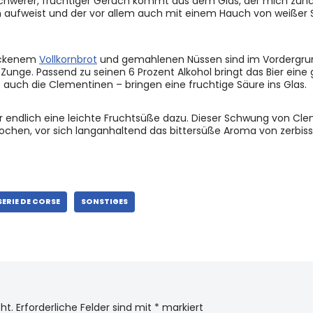
 schwerer, fruchtiger Geruch kommt aus dem Glas, der mich zun
ten aufweist und der vor allem auch mit einem Hauch von weißer
rockenem
Vollkornbrot
und gemahlenen Nüssen sind im Vordergrun
Zunge. Passend zu seinen 6 Prozent Alkohol bringt das Bier eine
 auch die Clementinen – bringen eine fruchtige Säure ins Glas.
r endlich eine leichte Fruchtsüße dazu. Dieser Schwung von Cl
chen, vor sich langanhaltend das bittersüße Aroma von zerbis
SERIE DE CORSE
SONSTIGES
ht.
Erforderliche Felder sind mit
*
markiert