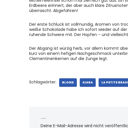
Mittelmeerinsel schon mal ziemlich gut aus. Ein
Erdbeere erinnert, der aber auch klare Zitrusno
überrascht. Abgefahren!
Der erste Schluck ist vollmundig, Aromen von t
weiße Schokolade habe ich sofort wieder auf der 
ruhende Schwere mit. Der Hopfen – und vielleicht
Der Abgang ist würzig herb, vor allem kommt abe
kurz von einem hefigen Nachgeschmack unterbro
Clementinenkernen auf die Zunge legt.
Schlagwörter:
BLOND
KIARA
LA PETITE BRAS
Schreibe einen Kommentar
Deine E-Mail-Adresse wird nicht veröffentlic