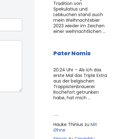
Tradition von
Spekulatius und
Lebkuchen stand auch
mein Weihnachtsbier
2023 wieder im Zeichen
einer weihnachtlichen …
Pater Nomis
20:24 Uhr – Als ich das
erste Mal das Triple Extra
aus der belgischen
Trappistenbrauerei
Rochefort getrunken
habe, hat mich …
Neue Kommentare
Hauke Thinius
zu
Mit
Øhne
Simon
zu
Cmapblu