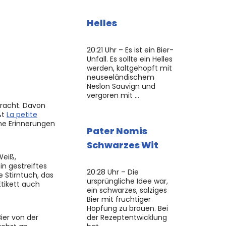
Helles
20:21 Uhr – Es ist ein Bier-
Unfall. Es sollte ein Helles
werden, kaltgehopft mit
neuseeländischem
Neslon Sauvign und
vergoren mit …
bracht. Davon
ßt
La petite
öne Erinnerungen
Pater Nomis
Schwarzes Wit
Weiß,
in gestreiftes
20:28 Uhr – Die
 Stirntuch, das
ursprüngliche Idee war,
Etikett auch
ein schwarzes, salziges
Bier mit fruchtiger
Hopfung zu brauen. Bei
ier von der
der Rezeptentwicklung