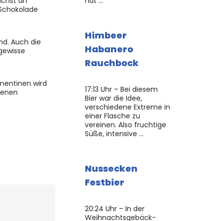
ächst an
hat …
 Schokolade
Himbeer
d. Auch die
Habanero
 gewisse
Rauchbock
ementinen wird
17:13 Uhr – Bei diesem
senen
Bier war die Idee,
verschiedene Extreme in
einer Flasche zu
vereinen. Also fruchtige
Süße, intensive …
Nussecken
Festbier
20:24 Uhr – In der
Weihnachtsgebäck-