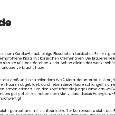
de
s seinem Korsika-Urlaub einige Fläschchen korsisches Bier mitge
 empfohlene Kiara mit korsischen Clementinen. Die Brauerei hei
d sie sitzt im Küstenstädtchen Aleria. Schon alleine das weckt sch
rurlaube verbracht habe.
 steht groß und in strahlendem Weiß Kiara, darunter ist in Grau, 
en Haaren abgebildet, durch eben diese Haare schlängelt sich e
len Armen erinnert. Um den Kopf trägt die junge Dame das weiße
onders gut gefällt mir neben dem Motiv, dass dieses Hochglanz-
 hochwertig!
cht getrübt und mit sichtbar lebhafter Kohlensäure sieht das B