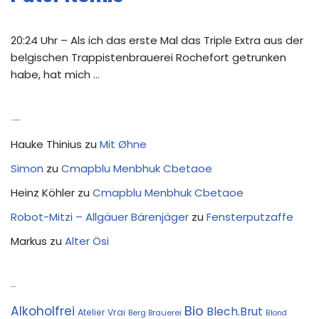
20:24 Uhr – Als ich das erste Mal das Triple Extra aus der
belgischen Trappistenbrauerei Rochefort getrunken
habe, hat mich …
Neue Kommentare
Hauke Thinius
zu
Mit Øhne
Simon
zu
Cmapblu Menbhuk Cbetaoe
Heinz Köhler
zu
Cmapblu Menbhuk Cbetaoe
Robot-Mitzi – Allgäuer Bärenjäger
zu
Fensterputzaffe
Markus
zu
Alter Ösi
Kostprobe
Bio
Alkoholfrei
Blech.Brut
Atelier Vrai
Berg Brauerei
Blond