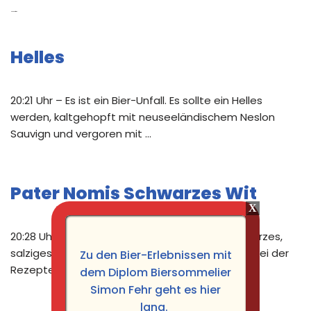
Neue Beiträge
Helles
20:21 Uhr – Es ist ein Bier-Unfall. Es sollte ein Helles
werden, kaltgehopft mit neuseeländischem Neslon
Sauvign und vergoren mit …
Pater Nomis Schwarzes Wit
20:28 Uhr – Die ursprüngliche Idee war, ein schwarzes,
salziges Bier mit fruchtiger Hopfung zu brauen. Bei der
Zu den Bier-Erlebnissen mit
Rezeptentwicklung hat …
dem Diplom Biersommelier
Simon Fehr geht es hier
lang.