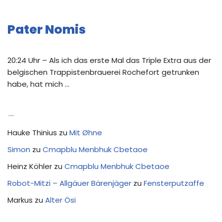
Pater Nomis
20:24 Uhr – Als ich das erste Mal das Triple Extra aus der
belgischen Trappistenbrauerei Rochefort getrunken
habe, hat mich …
Neue Kommentare
Hauke Thinius
zu
Mit Øhne
Simon
zu
Cmapblu Menbhuk Cbetaoe
Heinz Köhler
zu
Cmapblu Menbhuk Cbetaoe
Robot-Mitzi – Allgäuer Bärenjäger
zu
Fensterputzaffe
Markus
zu
Alter Ösi