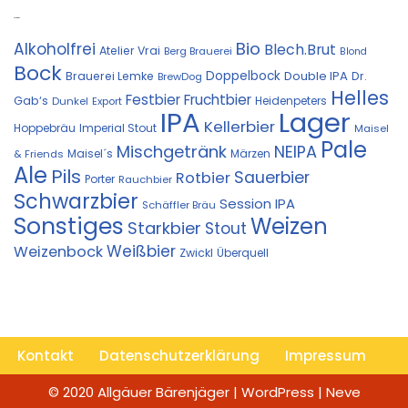
Kostprobe
Bio
Alkoholfrei
Blech.Brut
Atelier Vrai
Berg Brauerei
Blond
Bock
Doppelbock
Double IPA
Brauerei Lemke
Dr.
BrewDog
Helles
Festbier
Fruchtbier
Gab‘s
Heidenpeters
Dunkel
Export
IPA
Lager
Kellerbier
Hoppebräu
Imperial Stout
Maisel
Pale
Mischgetränk
NEIPA
Maisel´s
Märzen
& Friends
Ale
Pils
Sauerbier
Rotbier
Porter
Rauchbier
Schwarzbier
Session IPA
Schäffler Bräu
Sonstiges
Weizen
Starkbier
Stout
Weißbier
Weizenbock
Zwickl
Überquell
Kontakt
Datenschutzerklärung
Impressum
© 2020 Allgäuer Bärenjäger | WordPress | Neve