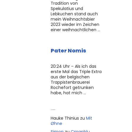
Tradition von
Spekulatius und
Lebkuchen stand auch
mein Weihnachtsbier
2023 wieder im Zeichen
einer weihnachtlichen …
Pater Nomis
20:24 Uhr – Als ich das
erste Mal das Triple Extra
aus der belgischen
Trappistenbrauerei
Rochefort getrunken
habe, hat mich …
Neue Kommentare
Hauke Thinius
zu
Mit
Øhne
Simon
zu
Cmapblu