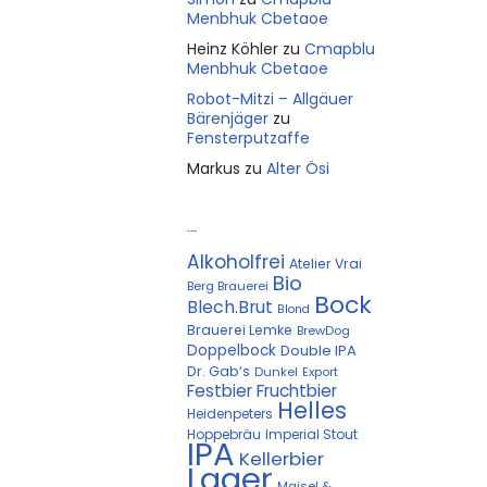
Menbhuk Cbetaoe
Heinz Köhler
zu
Cmapblu
Menbhuk Cbetaoe
Robot-Mitzi – Allgäuer
Bärenjäger
zu
Fensterputzaffe
Markus
zu
Alter Ösi
Kostprobe
Alkoholfrei
Atelier Vrai
Bio
Berg Brauerei
Bock
Blech.Brut
Blond
Brauerei Lemke
BrewDog
Doppelbock
Double IPA
Dr. Gab‘s
Dunkel
Export
Festbier
Fruchtbier
Helles
Heidenpeters
Hoppebräu
Imperial Stout
IPA
Kellerbier
Lager
Maisel &