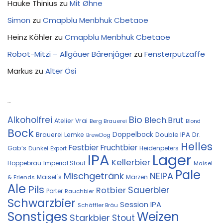
Hauke Thinius
zu
Mit Øhne
Simon
zu
Cmapblu Menbhuk Cbetaoe
Heinz Köhler
zu
Cmapblu Menbhuk Cbetaoe
Robot-Mitzi – Allgäuer Bärenjäger
zu
Fensterputzaffe
Markus
zu
Alter Ösi
Kostprobe
Bio
Alkoholfrei
Blech.Brut
Atelier Vrai
Berg Brauerei
Blond
Bock
Doppelbock
Double IPA
Brauerei Lemke
Dr.
BrewDog
Helles
Festbier
Fruchtbier
Gab‘s
Heidenpeters
Dunkel
Export
IPA
Lager
Kellerbier
Hoppebräu
Imperial Stout
Maisel
Pale
Mischgetränk
NEIPA
Maisel´s
Märzen
& Friends
Ale
Pils
Sauerbier
Rotbier
Porter
Rauchbier
Schwarzbier
Session IPA
Schäffler Bräu
Sonstiges
Weizen
Starkbier
Stout