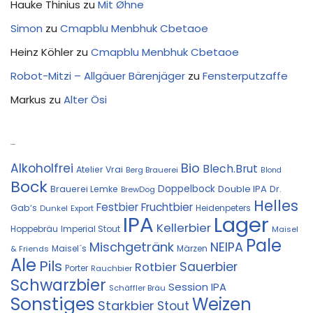
Hauke Thinius
zu
Mit Øhne
Simon
zu
Cmapblu Menbhuk Cbetaoe
Heinz Köhler
zu
Cmapblu Menbhuk Cbetaoe
Robot-Mitzi – Allgäuer Bärenjäger
zu
Fensterputzaffe
Markus
zu
Alter Ösi
Kostprobe
Bio
Alkoholfrei
Blech.Brut
Atelier Vrai
Berg Brauerei
Blond
Bock
Doppelbock
Double IPA
Brauerei Lemke
Dr.
BrewDog
Helles
Festbier
Fruchtbier
Gab‘s
Heidenpeters
Dunkel
Export
IPA
Lager
Kellerbier
Hoppebräu
Imperial Stout
Maisel
Pale
Mischgetränk
NEIPA
Maisel´s
Märzen
& Friends
Ale
Pils
Sauerbier
Rotbier
Porter
Rauchbier
Schwarzbier
Session IPA
Schäffler Bräu
Sonstiges
Weizen
Starkbier
Stout