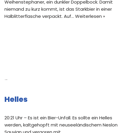
Weihenstephaner, ein dunkler Doppelbock. Damit
niemand zu kurz kommt, ist das Starkbier in einer
Halblitterflasche verpackt. Auf…
Weiterlesen »
Neue Beiträge
Helles
20:21 Uhr – Es ist ein Bier-Unfall. Es sollte ein Helles
werden, kaltgehopft mit neuseeländischem Neslon
Sauvign und vergoren mit …