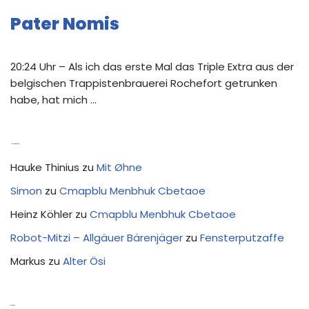
Pater Nomis
20:24 Uhr – Als ich das erste Mal das Triple Extra aus der
belgischen Trappistenbrauerei Rochefort getrunken
habe, hat mich …
Neue Kommentare
Hauke Thinius
zu
Mit Øhne
Simon
zu
Cmapblu Menbhuk Cbetaoe
Heinz Köhler
zu
Cmapblu Menbhuk Cbetaoe
Robot-Mitzi – Allgäuer Bärenjäger
zu
Fensterputzaffe
Markus
zu
Alter Ösi
Kostprobe