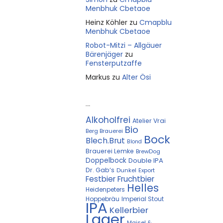
Menbhuk Cbetaoe
Heinz Köhler
zu
Cmapblu
Menbhuk Cbetaoe
Robot-Mitzi – Allgäuer
Bärenjäger
zu
Fensterputzaffe
Markus
zu
Alter Ösi
Kostprobe
Alkoholfrei
Atelier Vrai
Bio
Berg Brauerei
Bock
Blech.Brut
Blond
Brauerei Lemke
BrewDog
Doppelbock
Double IPA
Dr. Gab‘s
Dunkel
Export
Festbier
Fruchtbier
Helles
Heidenpeters
Hoppebräu
Imperial Stout
IPA
Kellerbier
Lager
Maisel &