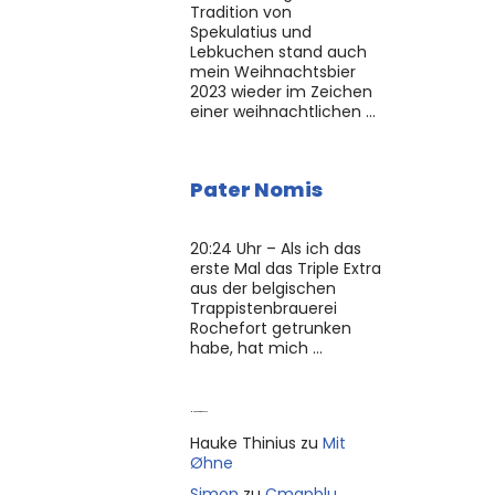
Tradition von
Spekulatius und
Lebkuchen stand auch
mein Weihnachtsbier
2023 wieder im Zeichen
einer weihnachtlichen …
Pater Nomis
20:24 Uhr – Als ich das
erste Mal das Triple Extra
aus der belgischen
Trappistenbrauerei
Rochefort getrunken
habe, hat mich …
Neue Kommentare
Hauke Thinius
zu
Mit
Øhne
Simon
zu
Cmapblu