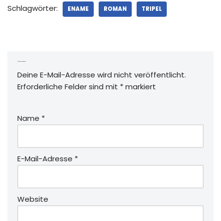
Schlagwörter:
ENAME
ROMAN
TRIPEL
Schreibe einen Kommentar
Deine E-Mail-Adresse wird nicht veröffentlicht.
Erforderliche Felder sind mit
*
markiert
Name
*
E-Mail-Adresse
*
Website