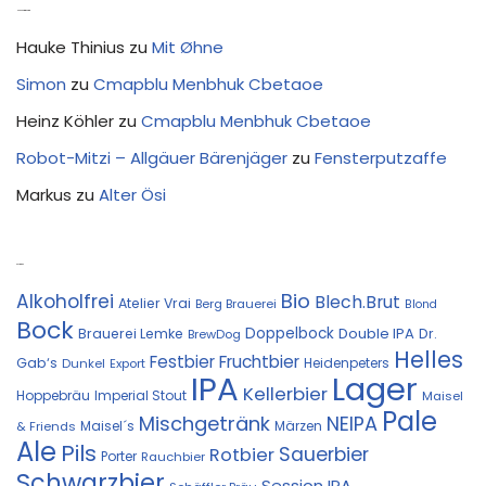
Neue Kommentare
Hauke Thinius
zu
Mit Øhne
Simon
zu
Cmapblu Menbhuk Cbetaoe
Heinz Köhler
zu
Cmapblu Menbhuk Cbetaoe
Robot-Mitzi – Allgäuer Bärenjäger
zu
Fensterputzaffe
Markus
zu
Alter Ösi
Kostprobe
Bio
Alkoholfrei
Blech.Brut
Atelier Vrai
Berg Brauerei
Blond
Bock
Doppelbock
Double IPA
Brauerei Lemke
Dr.
BrewDog
Helles
Festbier
Fruchtbier
Gab‘s
Heidenpeters
Dunkel
Export
IPA
Lager
Kellerbier
Hoppebräu
Imperial Stout
Maisel
Pale
Mischgetränk
NEIPA
Maisel´s
Märzen
& Friends
Ale
Pils
Sauerbier
Rotbier
Porter
Rauchbier
Schwarzbier
Session IPA