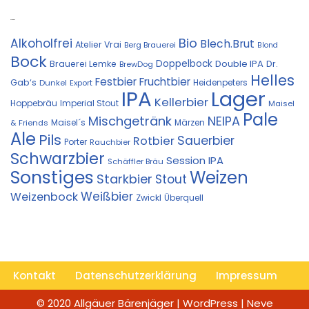
Kostprobe
Bio
Alkoholfrei
Blech.Brut
Atelier Vrai
Berg Brauerei
Blond
Bock
Doppelbock
Double IPA
Brauerei Lemke
Dr.
BrewDog
Helles
Festbier
Fruchtbier
Gab‘s
Heidenpeters
Dunkel
Export
IPA
Lager
Kellerbier
Hoppebräu
Imperial Stout
Maisel
Pale
Mischgetränk
NEIPA
Maisel´s
Märzen
& Friends
Ale
Pils
Sauerbier
Rotbier
Porter
Rauchbier
Schwarzbier
Session IPA
Schäffler Bräu
Sonstiges
Weizen
Starkbier
Stout
Weißbier
Weizenbock
Zwickl
Überquell
Kontakt
Datenschutzerklärung
Impressum
© 2020 Allgäuer Bärenjäger | WordPress | Neve