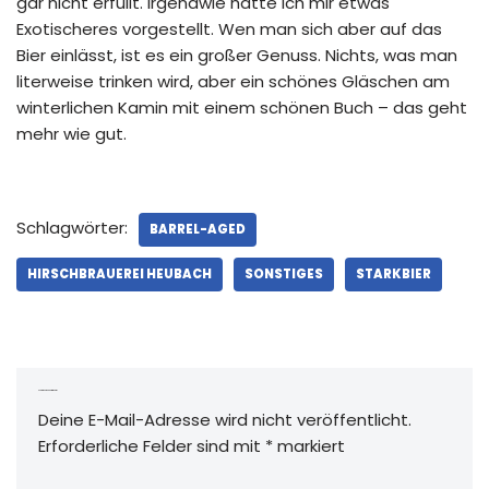
gar nicht erfüllt. Irgendwie hatte ich mir etwas
Exotischeres vorgestellt. Wen man sich aber auf das
Bier einlässt, ist es ein großer Genuss. Nichts, was man
literweise trinken wird, aber ein schönes Gläschen am
winterlichen Kamin mit einem schönen Buch – das geht
mehr wie gut.
Schlagwörter:
BARREL-AGED
HIRSCHBRAUEREI HEUBACH
SONSTIGES
STARKBIER
Schreibe einen Kommentar
Deine E-Mail-Adresse wird nicht veröffentlicht.
Erforderliche Felder sind mit
*
markiert