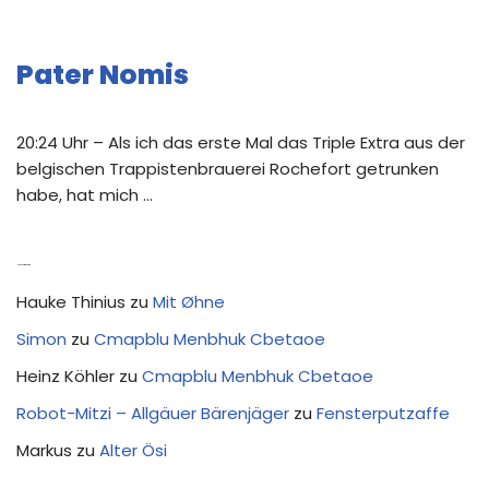
Pater Nomis
20:24 Uhr – Als ich das erste Mal das Triple Extra aus der
belgischen Trappistenbrauerei Rochefort getrunken
habe, hat mich …
Neue Kommentare
Hauke Thinius
zu
Mit Øhne
Simon
zu
Cmapblu Menbhuk Cbetaoe
Heinz Köhler
zu
Cmapblu Menbhuk Cbetaoe
Robot-Mitzi – Allgäuer Bärenjäger
zu
Fensterputzaffe
Markus
zu
Alter Ösi