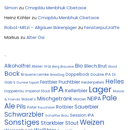
Simon
zu
Cmapblu Menbhuk Cbetaoe
Heinz Köhler
zu
Cmapblu Menbhuk Cbetaoe
Robot-Mitzi – Allgäuer Bärenjäger
zu
Fensterputzaffe
Markus
zu
Alter Ösi
Kostprobe
Bio
Alkoholfrei
Blech.Brut
Atelier Vrai
Berg Brauerei
Blond
Bock
Doppelbock
Double IPA
Brauerei Lemke
Dr.
BrewDog
Helles
Festbier
Fruchtbier
Gab‘s
Heidenpeters
Dunkel
Export
IPA
Lager
Kellerbier
Hoppebräu
Imperial Stout
Maisel
Pale
Mischgetränk
NEIPA
Maisel´s
Märzen
& Friends
Ale
Pils
Sauerbier
Rotbier
Porter
Rauchbier
Schwarzbier
Session IPA
Schäffler Bräu
Sonstiges
Weizen
Starkbier
Stout