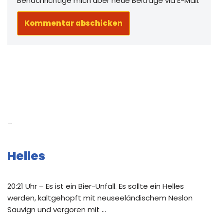
Benachrichtige mich über neue Beiträge via E-Mail.
Neue Beiträge
Helles
20:21 Uhr – Es ist ein Bier-Unfall. Es sollte ein Helles
werden, kaltgehopft mit neuseeländischem Neslon
Sauvign und vergoren mit …