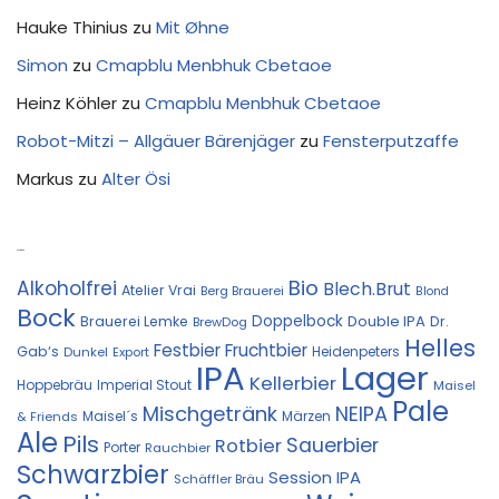
Hauke Thinius
zu
Mit Øhne
Simon
zu
Cmapblu Menbhuk Cbetaoe
Heinz Köhler
zu
Cmapblu Menbhuk Cbetaoe
Robot-Mitzi – Allgäuer Bärenjäger
zu
Fensterputzaffe
Markus
zu
Alter Ösi
Kostprobe
Bio
Alkoholfrei
Blech.Brut
Atelier Vrai
Berg Brauerei
Blond
Bock
Doppelbock
Double IPA
Brauerei Lemke
Dr.
BrewDog
Helles
Festbier
Fruchtbier
Gab‘s
Heidenpeters
Dunkel
Export
IPA
Lager
Kellerbier
Hoppebräu
Imperial Stout
Maisel
Pale
Mischgetränk
NEIPA
Maisel´s
Märzen
& Friends
Ale
Pils
Sauerbier
Rotbier
Porter
Rauchbier
Schwarzbier
Session IPA
Schäffler Bräu