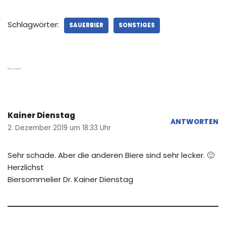
Schlagwörter:
SAUERBIER
SONSTIGES
1 Kommentar zu „Urban Beergardening XI“
Kainer Dienstag
ANTWORTEN
2. Dezember 2019 um 18:33 Uhr
Sehr schade. Aber die anderen Biere sind sehr lecker. 🙂
Herzlichst
Biersommelier Dr. Kainer Dienstag