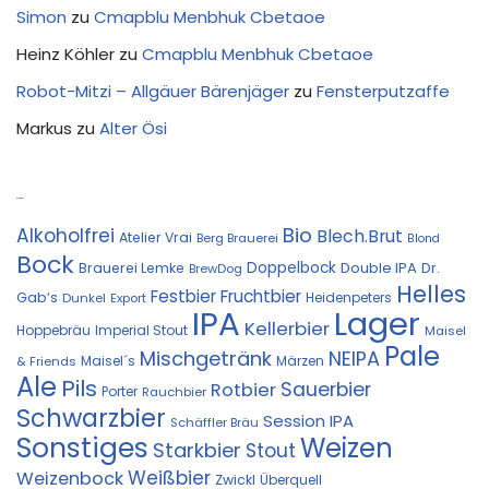
Simon
zu
Cmapblu Menbhuk Cbetaoe
Heinz Köhler
zu
Cmapblu Menbhuk Cbetaoe
Robot-Mitzi – Allgäuer Bärenjäger
zu
Fensterputzaffe
Markus
zu
Alter Ösi
Kostprobe
Bio
Alkoholfrei
Blech.Brut
Atelier Vrai
Berg Brauerei
Blond
Bock
Doppelbock
Double IPA
Brauerei Lemke
Dr.
BrewDog
Helles
Festbier
Fruchtbier
Gab‘s
Heidenpeters
Dunkel
Export
IPA
Lager
Kellerbier
Hoppebräu
Imperial Stout
Maisel
Pale
Mischgetränk
NEIPA
Maisel´s
Märzen
& Friends
Ale
Pils
Sauerbier
Rotbier
Porter
Rauchbier
Schwarzbier
Session IPA
Schäffler Bräu
Sonstiges
Weizen
Starkbier
Stout
Weißbier
Weizenbock
Zwickl
Überquell