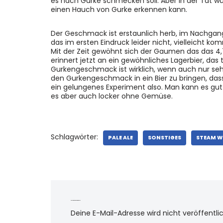
es nach Gurke schmecken soll. Aber in der Tat 
einen Hauch von Gurke erkennen kann.
Der Geschmack ist erstaunlich herb, im Nachgan
das im ersten Eindruck leider nicht, vielleicht k
Mit der Zeit gewöhnt sich der Gaumen das das 4,
erinnert jetzt an ein gewöhnliches Lagerbier, das 
Gurkengeschmack ist wirklich, wenn auch nur seh
den Gurkengeschmack in ein Bier zu bringen, das
ein gelungenes Experiment also. Man kann es gut t
es aber auch locker ohne Gemüse.
Schlagwörter:
PALE ALE
SONSTIGES
STEAM 
Schreibe einen Kommentar
Deine E-Mail-Adresse wird nicht veröffentlic