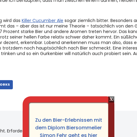
würde ich behaupten, dass man zwischen einem dünnen, herben 
g wird das
Killer Cucumber Ale
sogar ziemlich bitter. Besonders 
ommt das – aber das ist nur meine Theorie – tatsächlich von den
7 Prozent starke Bier und andere Aromen treten hervor. Das ka
trotz seiner hellen Farbe relativ schwer daher kommt. Ein süßlich
r dezent, erkennbar. Lobend anerkennen muss man also, dass es
s trotzdem noch hauptsächlich nach Bier schmeckt. Eine intere
rinken und so ein Gurkenbier will natürlich auch probiert sein. 
WORKS
Zu den Bier-Erlebnissen mit
dem Diplom Biersommelier
ht.
Erforderliche Felder sind mit
*
markiert
Simon Fehr geht es hier