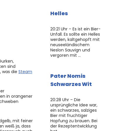
Helles
20:21 Uhr – Es ist ein Bier-
Unfall. Es sollte ein Helles
werden, kaltgehopft mit
neuseeländischem
Neslon Sauvign und
vergoren mit …
Gurken,
ken sind
, was die
Steam
Pater Nomis
Schwarzes Wit
ner
sen in orangener
20:28 Uhr – Die
 schweben
ursprüngliche Idee war,
ein schwarzes, salziges
Bier mit fruchtiger
dgelb, mit feiner
Hopfung zu brauen. Bei
n weiß ja, dass
der Rezeptentwicklung