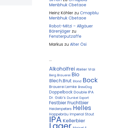
Menbhuk Cbetaoe
Heinz Köhler
zu
Cmapblu
Menbhuk Cbetaoe
Robot-Mitzi – Allgäuer
Bärenjäger
zu
Fensterputzaffe
Markus
zu
Alter Ösi
Kostprobe
Alkoholfrei
Atelier Vrai
Bio
Berg Brauerei
Bock
Blech.Brut
Blond
Brauerei Lemke
BrewDog
Doppelbock
Double IPA
Dr. Gab‘s
Dunkel
Export
Festbier
Fruchtbier
Helles
Heidenpeters
Hoppebräu
Imperial Stout
IPA
Kellerbier
Lager
Maisel &