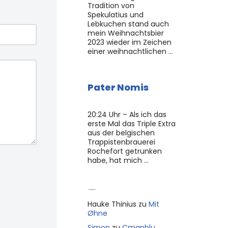
Tradition von
Spekulatius und
Lebkuchen stand auch
mein Weihnachtsbier
2023 wieder im Zeichen
einer weihnachtlichen …
Pater Nomis
20:24 Uhr – Als ich das
erste Mal das Triple Extra
aus der belgischen
Trappistenbrauerei
Rochefort getrunken
habe, hat mich …
Neue Kommentare
Hauke Thinius
zu
Mit
Øhne
Simon
zu
Cmapblu