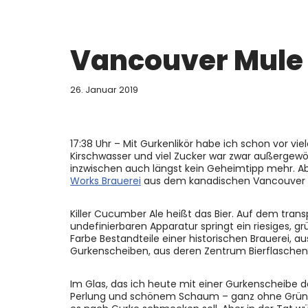
Vancouver Mule
26. Januar 2019
17:38 Uhr – Mit Gurkenlikör habe ich schon vor v
Kirschwasser und viel Zucker war zwar außergewöh
inzwischen auch längst kein Geheimtipp mehr. Abe
Works Brauerei
aus dem kanadischen Vancouver d
Killer Cucumber Ale heißt das Bier. Auf dem trans
undefinierbaren Apparatur springt ein riesiges,
Farbe Bestandteile einer historischen Brauerei,
Gurkenscheiben, aus deren Zentrum Bierflaschen
Im Glas, das ich heute mit einer Gurkenscheibe dek
Perlung und schönem Schaum – ganz ohne Grün. Es 