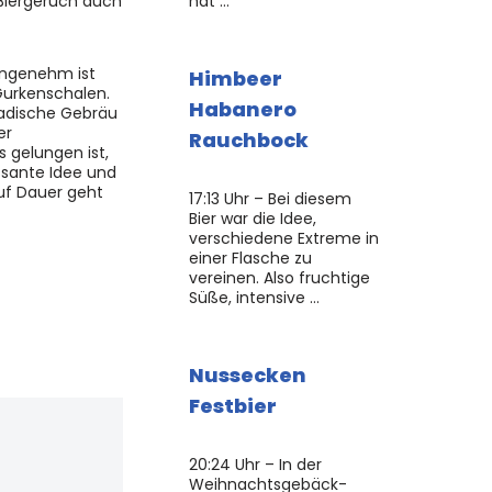
Biergeruch auch
hat …
angenehm ist
Himbeer
 Gurkenschalen.
Habanero
nadische Gebräu
er
Rauchbock
 gelungen ist,
ssante Idee und
Auf Dauer geht
17:13 Uhr – Bei diesem
Bier war die Idee,
verschiedene Extreme in
einer Flasche zu
vereinen. Also fruchtige
Süße, intensive …
Nussecken
Festbier
20:24 Uhr – In der
Weihnachtsgebäck-