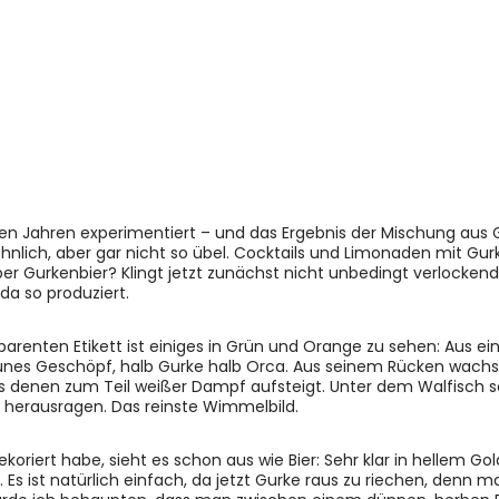
ielen Jahren experimentiert – und das Ergebnis der Mischung aus 
nlich, aber gar nicht so übel. Cocktails und Limonaden mit Gur
r Gurkenbier? Klingt jetzt zunächst nicht unbedingt verlockend
a so produziert.
parenten Etikett ist einiges in Grün und Orange zu sehen: Aus ei
 grünes Geschöpf, halb Gurke halb Orca. Aus seinem Rücken wach
 aus denen zum Teil weißer Dampf aufsteigt. Unter dem Walfisch
 herausragen. Das reinste Wimmelbild.
oriert habe, sieht es schon aus wie Bier: Sehr klar in hellem Gol
ist natürlich einfach, da jetzt Gurke raus zu riechen, denn ma