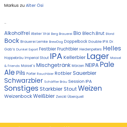
Markus
zu
Alter Ösi
Kostprobe
Bio
Alkoholfrei
Blech.Brut
Atelier Vrai
Berg Brauerei
Blond
Bock
Doppelbock
Double IPA
Brauerei Lemke
Dr.
BrewDog
Helles
Festbier
Fruchtbier
Gab‘s
Heidenpeters
Dunkel
Export
IPA
Lager
Kellerbier
Hoppebräu
Imperial Stout
Maisel
Pale
Mischgetränk
NEIPA
Maisel´s
Märzen
& Friends
Ale
Pils
Sauerbier
Rotbier
Porter
Rauchbier
Schwarzbier
Session IPA
Schäffler Bräu
Sonstiges
Weizen
Starkbier
Stout
Weißbier
Weizenbock
Zwickl
Überquell