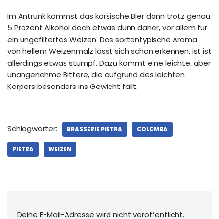
Im Antrunk kommst das korsische Bier dann trotz genau
5 Prozent Alkohol doch etwas dünn daher, vor allem für
ein ungefiltertes Weizen. Das sortentypische Aroma
von hellem Weizenmalz lässt sich schon erkennen, ist ist
allerdings etwas stumpf. Dazu kommt eine leichte, aber
unangenehme Bittere, die aufgrund des leichten
Körpers besonders ins Gewicht fällt.
Schlagwörter:
BRASSERIE PIETRA
COLOMBA
PIETRA
WEIZEN
Schreibe einen Kommentar
Deine E-Mail-Adresse wird nicht veröffentlicht.