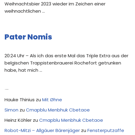
Weihnachtsbier 2023 wieder im Zeichen einer
weihnachtlichen …
Pater Nomis
20:24 Uhr – Als ich das erste Mal das Triple Extra aus der
belgischen Trappistenbrauerei Rochefort getrunken
habe, hat mich …
Neue Kommentare
Hauke Thinius
zu
Mit Øhne
Simon
zu
Cmapblu Menbhuk Cbetaoe
Heinz Köhler
zu
Cmapblu Menbhuk Cbetaoe
Robot-Mitzi – Allgäuer Bärenjäger
zu
Fensterputzaffe