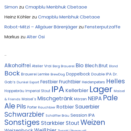
Simon
zu
Cmapblu Menbhuk Cbetaoe
Heinz Köhler
zu
Cmapblu Menbhuk Cbetaoe
Robot-Mitzi – Allgäuer Bärenjäger
zu
Fensterputzaffe
Markus
zu
Alter Ösi
Kostprobe
Bio
Alkoholfrei
Blech.Brut
Atelier Vrai
Berg Brauerei
Blond
Bock
Doppelbock
Double IPA
Brauerei Lemke
Dr.
BrewDog
Helles
Festbier
Fruchtbier
Gab‘s
Heidenpeters
Dunkel
Export
IPA
Lager
Kellerbier
Hoppebräu
Imperial Stout
Maisel
Pale
Mischgetränk
NEIPA
Maisel´s
Märzen
& Friends
Ale
Pils
Sauerbier
Rotbier
Porter
Rauchbier
Schwarzbier
Session IPA
Schäffler Bräu
Sonstiges
Weizen
Starkbier
Stout
Weißbier
Weizenbock
Zwickl
Überquell