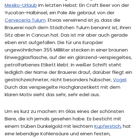
Mexiko-Urlaub
im letzten Hebst: Ein Craft Beer von der
Yucatan-Halbinsel, ein Pale Ale gebraut von der
Cervecería Tulum
. Etwas verwirrend ist ja, dass die
Brauerei nach dem Städtchen Tulum benannt ist, ihren
Sitz aber in Cancun hat. Das ist mir aber auch gerade
eben erst aufgefallen. Die für uns Europäer
ungewöhnlichen 355 Milliliter stecken in einer braunen
Einwegglasflasche, auf der ein glänzend-verspiegeltes,
petrolfarbenes Etikett klebt. In weißer Schrift steht
lediglich der Name der Brauerei drauf, darüber fliegt ein
gestrichzeichneter, nicht besonders hübscher,
Vogel
.
Durch das verspiegelte Hochglanzetikett mit dem
klaren Motiv sieht das sehr, sehr edel aus.
Um es kurz zu machen: Im Glas eines der schönsten
Biere, die ich jemals gesehen habe. Es besticht mit
einem trüben Dunkelgold mit leichtem
Kupferstich
, hat
eine lebendige Kohlensäure und einen festen,