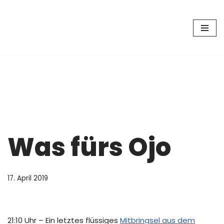
Zum
Zu den Bier-Erlebnissen mit
Inhalt
springen
dem Diplom Biersommelier
Simon Fehr geht es hier
lang.
Was fürs Ojo
17. April 2019
21:10 Uhr – Ein letztes flüssiges
Mitbringsel aus dem