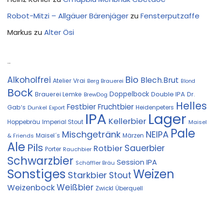
Robot-Mitzi – Allgäuer Bärenjäger
zu
Fensterputzaffe
Markus
zu
Alter Ösi
Kostprobe
Bio
Alkoholfrei
Blech.Brut
Atelier Vrai
Berg Brauerei
Blond
Bock
Doppelbock
Double IPA
Brauerei Lemke
Dr.
BrewDog
Helles
Festbier
Fruchtbier
Gab‘s
Heidenpeters
Dunkel
Export
IPA
Lager
Kellerbier
Hoppebräu
Imperial Stout
Maisel
Pale
Mischgetränk
NEIPA
Maisel´s
Märzen
& Friends
Ale
Pils
Sauerbier
Rotbier
Porter
Rauchbier
Schwarzbier
Session IPA
Schäffler Bräu
Sonstiges
Weizen
Starkbier
Stout
Weißbier
Weizenbock
Zwickl
Überquell