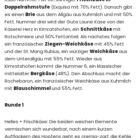
Doppelrahmstufe
(Exquisa mit 70% Fett). Danach gibt
es einen
Brie
aus dem Allgäu aus Kuhmilch und mit 50%
Fett. Nummer drei wird der Gute Laune Käse von der
Käserei Herz in Kimratshofen, ein
Schnittkäse
mit
Rotschmiere und 50% Fettanteil. Als nächstes folgen
ein französischer
Ziegen-Weichkäse
mit 45% Fett
und der St. Mang Rubius, ein würziger
Weichkäse
aus
dem Unterallgäu mit 55% Fett. Wieder aus
Kimratshofen kommt die Nummer 6, ein klassischer
mittelalter
Bergkäse
(48%). Den Abschluss macht der
Rochebaron, ein französischer Weichkäse aus Kuhmilch
mit
Blauschimmel
und 55% Fett.
Runde 1
Helles + Frischkäse: Die beiden weichen Elemente
vermischen sich wunderbar, nach einem kurzen
Aufflackern des Hopfens geht es cremig-zart die Kehle