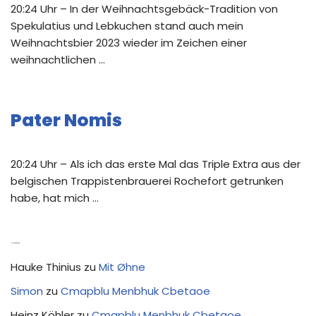
20:24 Uhr – In der Weihnachtsgebäck-Tradition von
Spekulatius und Lebkuchen stand auch mein
Weihnachtsbier 2023 wieder im Zeichen einer
weihnachtlichen …
Pater Nomis
20:24 Uhr – Als ich das erste Mal das Triple Extra aus der
belgischen Trappistenbrauerei Rochefort getrunken
habe, hat mich …
Neue Kommentare
Hauke Thinius
zu
Mit Øhne
Simon
zu
Cmapblu Menbhuk Cbetaoe
Heinz Köhler
zu
Cmapblu Menbhuk Cbetaoe